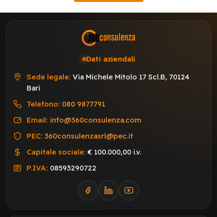
Dati aziendali
Sede legale:
Via Michele Mitolo 17 Scl.B, 70124
Bari
Telefono:
080 9877791
Email:
info@360consulenza.com
PEC:
360consulenzasrl@pec.it
Capitale sociale:
€ 100.000,00 i.v.
P.IVA:
08593290722