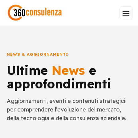
NEWS & AGGIORNAMENTI
Vai
Ultime
News
e
approfondimenti
GDPR
NIS2
Bandi
ISO 27001
Aggiornamenti, eventi e contenuti strategici
Sviluppo software
BeeProd
per comprendere l’evoluzione del mercato,
Inizia a digitare per visualizzare le pagine consigliate.
della tecnologia e della consulenza aziendale.