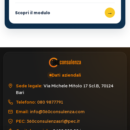
→
Scopri il modulo
Dati aziendali
Sede legale:
Via Michele Mitolo 17 Scl.B, 70124
Bari
Telefono:
080 9877791
Email:
info@360consulenza.com
PEC:
360consulenzasrl@pec.it