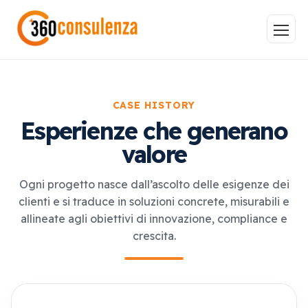
CASE HISTORY
Esperienze che generano
Vai
valore
Ogni progetto nasce dall’ascolto delle esigenze dei
clienti e si traduce in soluzioni concrete, misurabili e
GDPR
NIS2
Bandi
ISO 27001
allineate agli obiettivi di innovazione, compliance e
Sviluppo software
BeeProd
crescita.
Inizia a digitare per visualizzare le pagine consigliate.