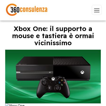
Xbox One: il supporto a
mouse e tastiera è ormai
vicinissimo
Vai
GDPR
NIS2
Bandi
ISO 27001
Sviluppo software
BeeProd
Inizia a digitare per visualizzare le pagine consigliate.