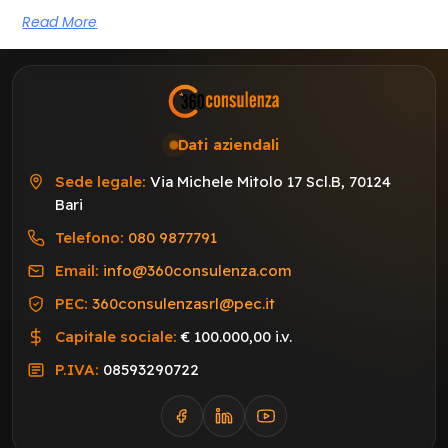
Read More
Dati aziendali
Sede legale:
Via Michele Mitolo 17 Scl.B, 70124
Bari
Telefono:
080 9877791
Email:
info@360consulenza.com
PEC:
360consulenzasrl@pec.it
Capitale sociale:
€ 100.000,00 i.v.
P.IVA:
08593290722