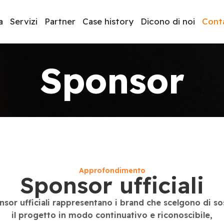
a
Servizi
Partner
Case history
Dicono di noi
Conta
Sponsor
luppo software
BeeProd
Approfondimento
Sponsor ufficiali
nsor ufficiali rappresentano i brand che scelgono di s
il progetto in modo continuativo e riconoscibile,