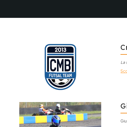
C
La 
Sco
G
Giu