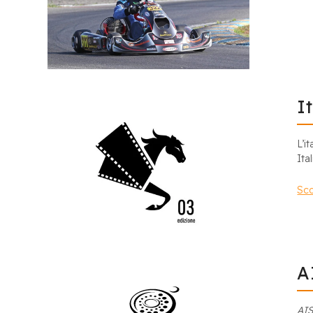
I
L’i
Ital
Sco
A
AI