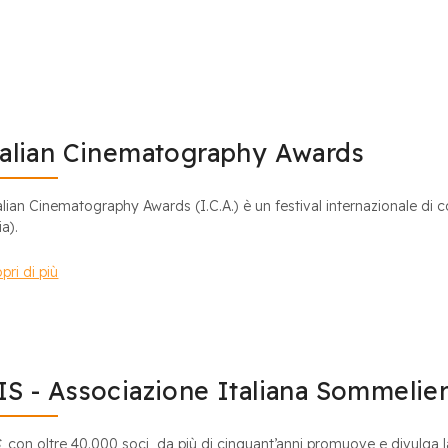
talian Cinematography Awards
talian Cinematography Awards (I.C.A.) è un festival internazionale di 
ia).
pri di più
IS - Associazione Italiana Sommelie
S
, con oltre 40.000 soci, da più di cinquant’anni promuove e divulga l