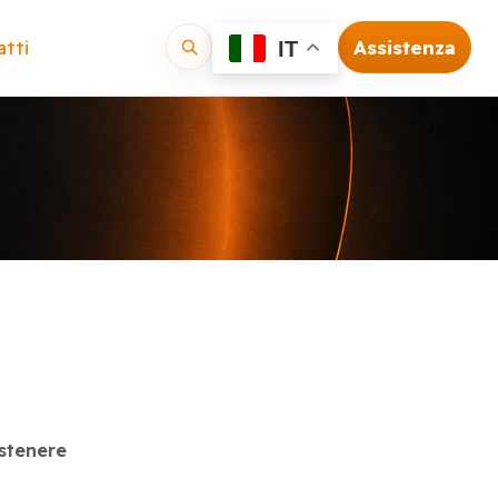
tti
Assistenza
IT
Vai
ostenere