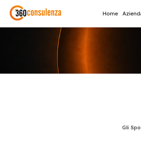
Home
Aziend
GDPR
NIS2
Bandi
ISO 27001
Svi
Inizia a digitare per visualizzare le pagine consigliate.
Gli Spo