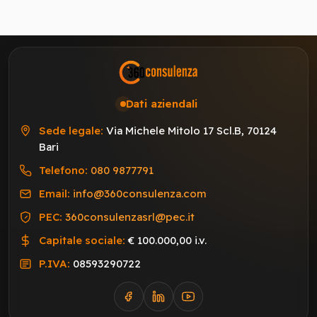
Dati aziendali
Sede legale:
Via Michele Mitolo 17 Scl.B, 70124
Bari
Telefono:
080 9877791
Email:
info@360consulenza.com
PEC:
360consulenzasrl@pec.it
Capitale sociale:
€ 100.000,00 i.v.
P.IVA:
08593290722