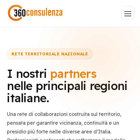
RETE TERRITORIALE NAZIONALE
Vai
I nostri
partners
nelle principali regioni
italiane.
GDPR
NIS2
Bandi
ISO 27001
Sviluppo software
BeeProd
Una rete di collaborazioni costruita sul territorio,
Inizia a digitare per visualizzare le pagine consigliate.
pensata per garantire vicinanza, continuità e un
presidio più forte nelle diverse aree d’Italia.