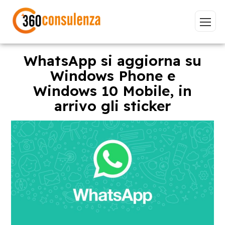
WhatsApp si aggiorna su
Windows Phone e
Windows 10 Mobile, in
Vai
arrivo gli sticker
GDPR
NIS2
Bandi
ISO 27001
Sviluppo software
BeeProd
Inizia a digitare per visualizzare le pagine consigliate.