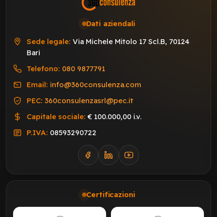
Dati aziendali
Sede legale:
Via Michele Mitolo 17 Scl.B, 70124
Bari
Telefono:
080 9877791
Email:
info@360consulenza.com
PEC:
360consulenzasrl@pec.it
Capitale sociale:
€ 100.000,00 i.v.
P.IVA:
08593290722
Certificazioni