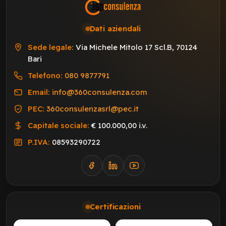
Dati aziendali
Sede legale:
Via Michele Mitolo 17 Scl.B, 70124
Bari
Telefono:
080 9877791
Email:
info@360consulenza.com
PEC:
360consulenzasrl@pec.it
Capitale sociale:
€ 100.000,00 i.v.
P.IVA:
08593290722
Certificazioni