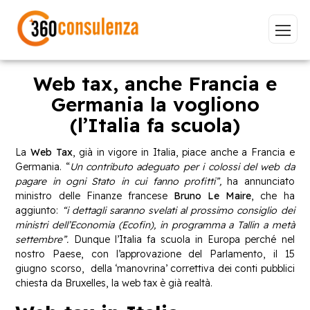
Web tax, anche Francia e
Germania la vogliono
(l’Italia fa scuola)
Vai
La
Web Tax
, già in vigore in Italia, piace anche a Francia e
Germania. “
Un contributo adeguato per i colossi del web da
pagare in ogni Stato in cui fanno profitti”,
ha annunciato
ministro delle Finanze francese
Bruno Le Maire
, che ha
GDPR
NIS2
Bandi
ISO 27001
aggiunto:
“i dettagli saranno svelati al prossimo consiglio dei
ministri dell’Economia (Ecofin), in programma a Tallin a metà
Sviluppo software
BeeProd
settembre”.
Dunque l’Italia fa scuola in Europa perché nel
nostro Paese, con l’approvazione del Parlamento, il 15
Inizia a digitare per visualizzare le pagine consigliate.
giugno scorso, della ‘manovrina’ correttiva dei conti pubblici
chiesta da Bruxelles, la web tax è già realtà.