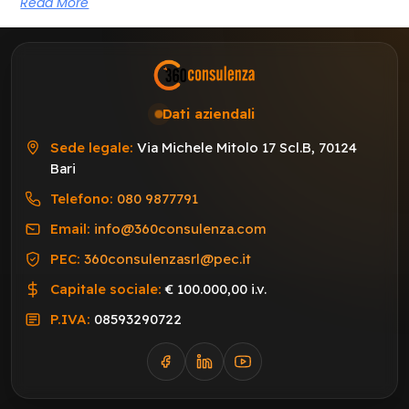
Read More
Dati aziendali
Sede legale:
Via Michele Mitolo 17 Scl.B, 70124
Bari
Telefono:
080 9877791
Email:
info@360consulenza.com
PEC:
360consulenzasrl@pec.it
Capitale sociale:
€ 100.000,00 i.v.
P.IVA:
08593290722