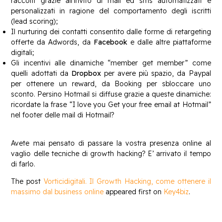
raccolti grazie all’invito di mail ed sms automatizzati e
personalizzati in ragione del comportamento degli iscritti
(lead scoring);
Il nurturing dei contatti consentito dalle forme di retargeting
offerte da Adwords, da
Facebook
e dalle altre piattaforme
digitali;
Gli incentivi alle dinamiche “member get member” come
quelli adottati da
Dropbox
per avere più spazio, da Paypal
per ottenere un reward, da Booking per sbloccare uno
sconto. Persino Hotmail si diffuse grazie a queste dinamiche:
ricordate la frase “I love you Get your free email at Hotmail”
nel footer delle mail di Hotmail?
Avete mai pensato di passare la vostra presenza online al
vaglio delle tecniche di growth hacking? E’ arrivato il tempo
di farlo.
The post
Vorticidigitali. Il Growth Hacking, come ottenere il
massimo dal business online
appeared first on
Key4biz
.