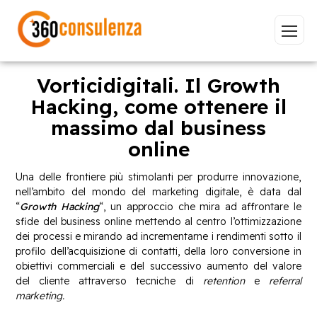
Vorticidigitali. Il Growth
Hacking, come ottenere il
massimo dal business
Vai
online
Una delle frontiere più stimolanti per produrre innovazione,
nell’ambito del mondo del marketing digitale, è data dal
“
Growth Hacking
“, un approccio che mira ad affrontare le
GDPR
NIS2
Bandi
ISO 27001
sfide del business online mettendo al centro l’ottimizzazione
dei processi e mirando ad incrementarne i rendimenti sotto il
Sviluppo software
BeeProd
profilo dell’acquisizione di contatti, della loro conversione in
obiettivi commerciali e del successivo aumento del valore
Inizia a digitare per visualizzare le pagine consigliate.
del cliente attraverso tecniche di
retention
e
referral
marketing.