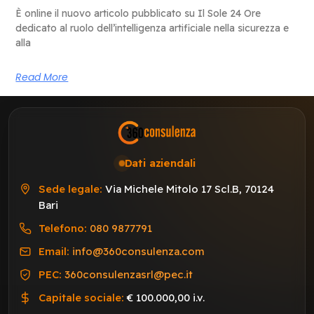
È online il nuovo articolo pubblicato su Il Sole 24 Ore
dedicato al ruolo dell’intelligenza artificiale nella sicurezza e
alla
Read More
Dati aziendali
Sede legale:
Via Michele Mitolo 17 Scl.B, 70124
Bari
Telefono:
080 9877791
Email:
info@360consulenza.com
PEC:
360consulenzasrl@pec.it
Capitale sociale:
€ 100.000,00 i.v.