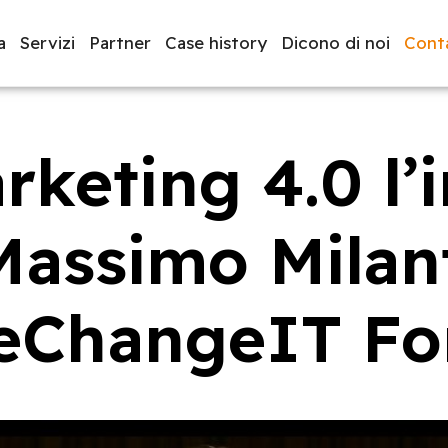
a
Servizi
Partner
Case history
Dicono di noi
Conta
rketing 4.0 l’
luppo software
BeeProd
Massimo Milan
ChangeIT F