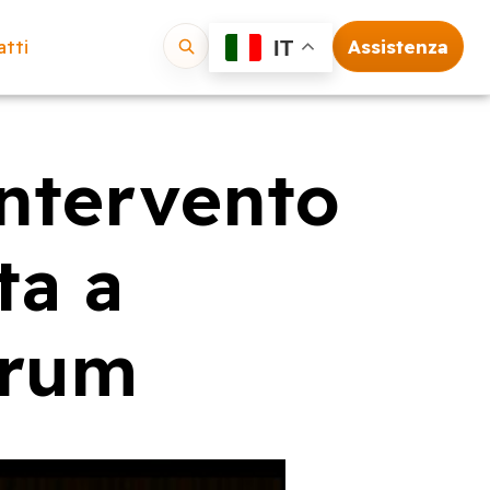
tti
Assistenza
IT
Vai
intervento
ta a
orum