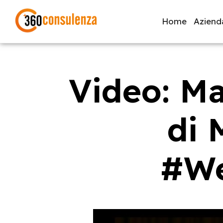
Home
Aziend
Video: Ma
GDPR
NIS2
Bandi
ISO 27001
Svi
di 
Inizia a digitare per visualizzare le pagine consigliate.
#We