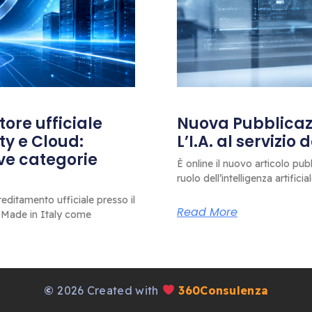
ore ufficiale
Nuova Pubblicazi
ty e Cloud:
L’I.A. al servizio
ove categorie
È online il nuovo articolo pub
ruolo dell’intelligenza artificia
editamento ufficiale presso il
Read More
 Made in Italy come
©
2026 Created with
360Consulenza