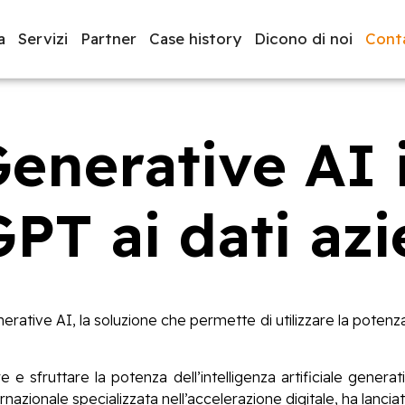
a
Servizi
Partner
Case history
Dicono di noi
Conta
Generative AI 
luppo software
BeeProd
PT ai dati azi
rative AI, la soluzione che permette di utilizzare la potenza
 e sfruttare la potenza dell’intelligenza artificiale gener
ernazionale specializzata nell’accelerazione digitale, ha lanc