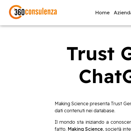
Home
Aziend
Trust 
GDPR
NIS2
Bandi
ISO 27001
Svi
ChatG
Inizia a digitare per visualizzare le pagine consigliate.
Making Science presenta Trust Gene
dati contenuti nei database.
Il mondo sta iniziando a conoscere
fatto.
Making Science
, società int