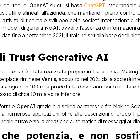
e del tool di
OpenAI
su cui si basa
ChatGPT
integrandolo c
i, utili e allineati all’azienda, che mantiene il pieno control
l’attività di ricerca e sviluppo della società internazionale
li modelli di generative AI, ovvero l’assenza di informazioni a
 dati fino a settembre 2021, il training set alla base degli alg
di Trust Generative AI
successo è stata realizzata proprio in Italia, dove Making
rketplace riminese
Ventis,
acquisito nel 2021 dalla società in
catalogo con 100 mila prodotti: le descrizioni sono risultate 
sto di circa 10 mila volte inferiore.
form
e
OpenAI
grazie alla solida partnership fra Making Sci
a numerose applicazioni: oltre alle descrizioni di prodott
iendale attraverso la creazione automatica di messaggi audio
che potenzia, e non sostit