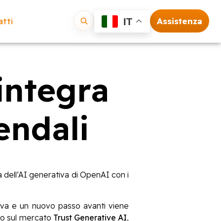
tti
Assistenza
IT
Vai
integra
endali
 dell’AI generativa di OpenAI con i
ativa e un nuovo passo avanti viene
iato sul mercato
Trust Generative AI
,