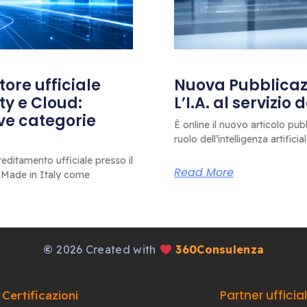
ore ufficiale
Nuova Pubblicazi
ty e Cloud:
L’I.A. al servizio
ove categorie
È online il nuovo articolo pub
ruolo dell’intelligenza artificia
editamento ufficiale presso il
Read More
 Made in Italy come
©
2026 Created with
360Consulenza
Partner ufficia
Certificazioni