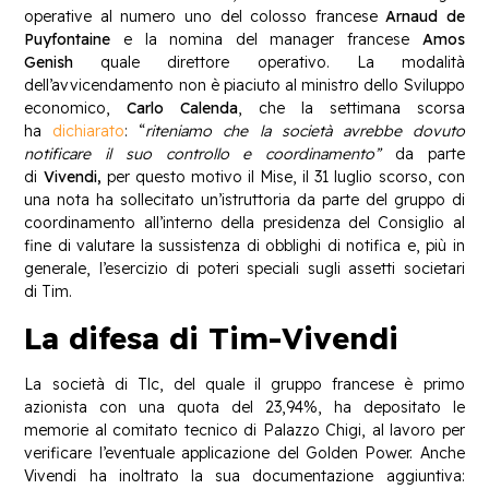
operative al numero uno del colosso francese
Arnaud de
Puyfontaine
e la nomina del manager francese
Amos
Genish
quale direttore operativo. La modalità
dell’avvicendamento non è piaciuto al ministro dello Sviluppo
economico,
Carlo Calenda
, che la settimana scorsa
ha
dichiarato
: “
riteniamo che la società avrebbe dovuto
notificare il suo controllo e coordinamento”
da parte
di
Vivendi,
per questo motivo il Mise, il 31 luglio scorso, con
una nota ha sollecitato un’istruttoria da parte del gruppo di
coordinamento all’interno della presidenza del Consiglio al
fine di valutare la sussistenza di obblighi di notifica e, più in
generale, l’esercizio di poteri speciali sugli assetti societari
di Tim.
La difesa di Tim-Vivendi
La società di Tlc, del quale il gruppo francese è primo
azionista con una quota del 23,94%, ha depositato le
memorie al comitato tecnico di Palazzo Chigi, al lavoro per
verificare l’eventuale applicazione del Golden Power. Anche
Vivendi ha inoltrato la sua documentazione aggiuntiva: