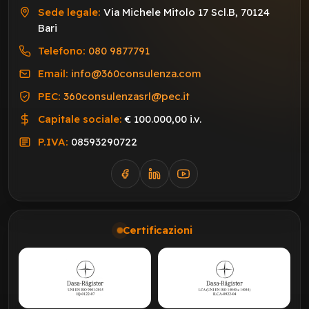
Sede legale:
Via Michele Mitolo 17 Scl.B, 70124
Bari
Telefono:
080 9877791
Email:
info@360consulenza.com
PEC:
360consulenzasrl@pec.it
Capitale sociale:
€ 100.000,00 i.v.
P.IVA:
08593290722
Certificazioni