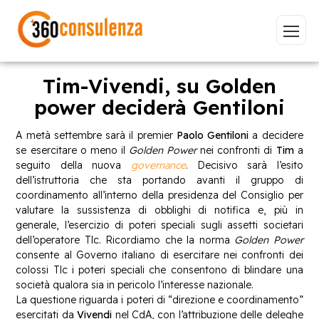
Tim-Vivendi, su Golden
power deciderà Gentiloni
Vai
A metà settembre sarà il premier
Paolo Gentiloni
a decidere
se esercitare o meno il
Golden Power
nei confronti di
Tim
a
seguito della nuova
governance
. Decisivo sarà l’esito
dell’istruttoria che sta portando avanti il gruppo di
coordinamento all’interno della presidenza del Consiglio per
valutare la sussistenza di obblighi di notifica e, più in
GDPR
NIS2
Bandi
ISO 27001
generale, l’esercizio di poteri speciali sugli assetti societari
dell’operatore Tlc. Ricordiamo che la norma
Golden Power
Sviluppo software
BeeProd
consente al Governo italiano di esercitare nei confronti dei
colossi Tlc i poteri speciali che consentono di blindare una
Inizia a digitare per visualizzare le pagine consigliate.
società qualora sia in pericolo l’interesse nazionale.
La questione riguarda i poteri di “direzione e coordinamento”
esercitati da
Vivendi
nel CdA, con l’attribuzione delle deleghe