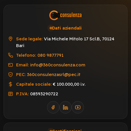
Dati aziendali
Sede legale:
Via Michele Mitolo 17 Scl.B, 70124
Bari
Telefono:
080 9877791
Email:
info@360consulenza.com
PEC:
360consulenzasrl@pec.it
Capitale sociale:
€ 100.000,00 i.v.
P.IVA:
08593290722