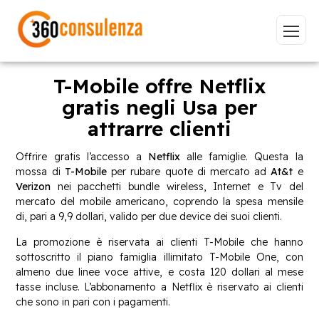
T-Mobile offre Netflix
gratis negli Usa per
attrarre clienti
Vai
Offrire gratis l’accesso a
Netflix
alle famiglie. Questa la
mossa di
T-Mobile
per rubare quote di mercato ad
At&t
e
Verizon
nei pacchetti bundle wireless, Internet e Tv del
mercato del mobile americano, coprendo la spesa mensile
GDPR
NIS2
Bandi
ISO 27001
di, pari a 9,9 dollari, valido per due device dei suoi clienti.
Sviluppo software
BeeProd
La promozione è riservata ai clienti T-Mobile che hanno
sottoscritto il piano famiglia illimitato T-Mobile One, con
Inizia a digitare per visualizzare le pagine consigliate.
almeno due linee voce attive, e costa 120 dollari al mese
tasse incluse. L’abbonamento a Netflix è riservato ai clienti
che sono in pari con i pagamenti.