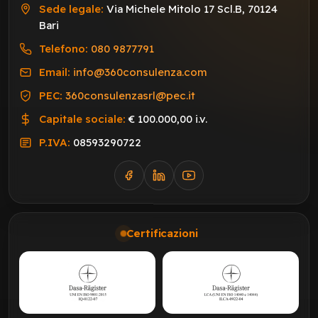
Sede legale:
Via Michele Mitolo 17 Scl.B, 70124
Bari
Telefono:
080 9877791
Email:
info@360consulenza.com
PEC:
360consulenzasrl@pec.it
Capitale sociale:
€ 100.000,00 i.v.
P.IVA:
08593290722
Certificazioni