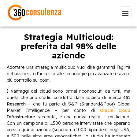
Strategia Multicloud:
preferita dal 98% delle
aziende
Vai
Adottare una strategia multicloud vuol dire garantirsi l’agilità
del business o l’accesso alle tecnologie più avanzate e avere
più controllo sui costi.
I vantaggi del cloud sono ormai riconosciuti da tutti, ma
GDPR
NIS2
Bandi
ISO 27001
quella che uno studio condotto dalla società di ricerca
451
Sviluppo software
BeeProd
Research
– che fa parte di S&P (Standard&Poor) Global
Market Intelligence – per conto di
Oracle Cloud
Inizia a digitare per visualizzare le pagine consigliate.
Infrastructure
racconta, è una nuova realtà: il multicloud.
Con un campione di 1.500 persone intervistate che operano
presso grandi aziende (superiori a 1000 dipendenti negli USA,
a 500 nelle altre aree geografiche), lo studio ha indagato