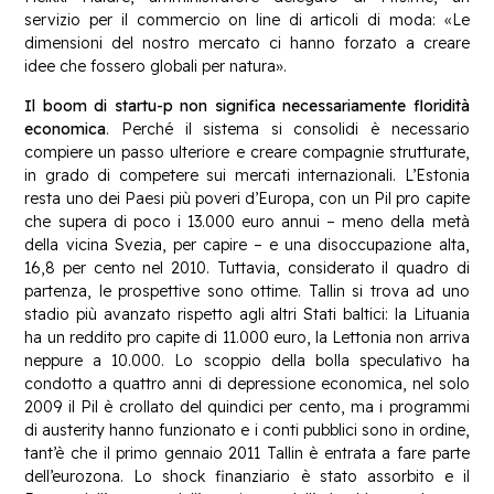
servizio per il commercio on line di articoli di moda: «Le
dimensioni del nostro mercato ci hanno forzato a creare
idee che fossero globali per natura».
Il boom di startu-p non significa necessariamente floridità
economica
. Perché il sistema si consolidi è necessario
compiere un passo ulteriore e creare compagnie strutturate,
in grado di competere sui mercati internazionali. L’Estonia
resta uno dei Paesi più poveri d’Europa, con un Pil pro capite
che supera di poco i 13.000 euro annui – meno della metà
della vicina Svezia, per capire – e una disoccupazione alta,
16,8 per cento nel 2010. Tuttavia, considerato il quadro di
partenza, le prospettive sono ottime. Tallin si trova ad uno
stadio più avanzato rispetto agli altri Stati baltici: la Lituania
ha un reddito pro capite di 11.000 euro, la Lettonia non arriva
neppure a 10.000. Lo scoppio della bolla speculativo ha
condotto a quattro anni di depressione economica, nel solo
2009 il Pil è crollato del quindici per cento, ma i programmi
di austerity hanno funzionato e i conti pubblici sono in ordine,
tant’è che il primo gennaio 2011 Tallin è entrata a fare parte
dell’eurozona. Lo shock finanziario è stato assorbito e il