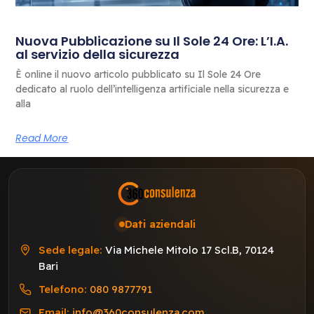
Nuova Pubblicazione su Il Sole 24 Ore: L’I.A.
al servizio della sicurezza
È online il nuovo articolo pubblicato su Il Sole 24 Ore
dedicato al ruolo dell’intelligenza artificiale nella sicurezza e
alla
Read More
Dati aziendali
Sede legale:
Via Michele Mitolo 17 Scl.B, 70124
Bari
Telefono:
080 9877791
Email:
info@360consulenza.com