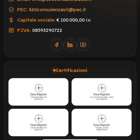
PEC:
360consulenzasrl@pec.it
Capitale sociale:
€ 100.000,00 i.v.
P.IVA:
08593290722
Certificazioni