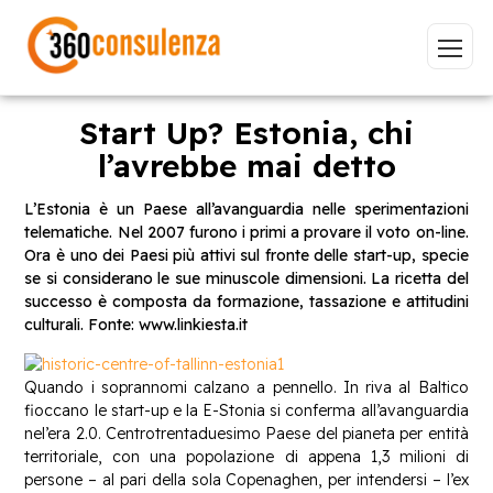
Start Up? Estonia, chi
l’avrebbe mai detto
Vai
L’Estonia è un Paese all’avanguardia nelle sperimentazioni
telematiche. Nel 2007 furono i primi a provare il voto on-line.
Ora è uno dei Paesi più attivi sul fronte delle start-up, specie
se si considerano le sue minuscole dimensioni. La ricetta del
successo è composta da formazione, tassazione e attitudini
culturali. Fonte: www.linkiesta.it
GDPR
NIS2
Bandi
ISO 27001
Sviluppo software
BeeProd
Quando i soprannomi calzano a pennello. In riva al Baltico
fioccano le start-up e la E-Stonia si conferma all’avanguardia
Inizia a digitare per visualizzare le pagine consigliate.
nel’era 2.0. Centrotrentaduesimo Paese del pianeta per entità
territoriale, con una popolazione di appena 1,3 milioni di
persone – al pari della sola Copenaghen, per intendersi – l’ex