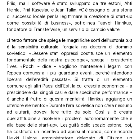
Friis, ma il software è stato sviluppato da tre estoni, Ahti
Heinla, Priit Kaseslau e Jaan Tallin. «C’è bisogno di una storia
di successo locale per la legittimare la creazione di start-up
come possibilità di business», sottolinea Taavet Hinrikus,
fondatore di TransferWise, un servizio di cambio valute.
Il terzo fattore che spiega le magnifiche sorti dell’Estonia 2.0
è la sensibilità culturale
, forgiata nei decenni di dominio
sovietico: «L’essere stati oppressi costituisce un elemento
fondamentale della nostra psicologia», spiega il presidente
Ilves. «Pochi – dice – vogliono mantenere i legami con
l’epoca comunista, i più guardano avanti, perché intendono
liberarsi dell’eredità passata». Si tratta di un elemento
comune agli altri Paesi dell’Est, la cui crescita economica – a
prescindere dai singoli casi e dalle specifiche performance –
è anche il frutto di questa mentalità. Hinrikus aggiunge un
ulteriore elemento: «Durante l’era sovietica non c’era nessuno
ad aiutarti, dovevi fare tutto da solo. Così si è creata
quell’attitudine a risolvere i problemi autonomamente che è
alla base delle start-up». L’esiguità dello spazio estone, poi,
ha costituito un incentivo ad aprirsi al mondo, come ricorda
Heikki Haldre, amministratore delegato di Fits.me, un