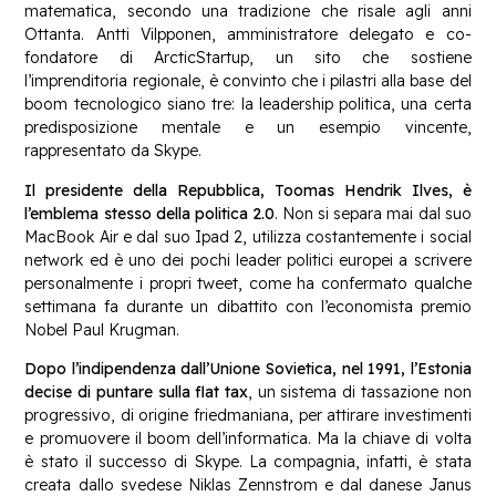
matematica, secondo una tradizione che risale agli anni
Ottanta. Antti Vilpponen, amministratore delegato e co-
fondatore di ArcticStartup, un sito che sostiene
l’imprenditoria regionale, è convinto che i pilastri alla base del
boom tecnologico siano tre: la leadership politica, una certa
predisposizione mentale e un esempio vincente,
rappresentato da Skype.
Il presidente della Repubblica, Toomas Hendrik Ilves, è
l’emblema stesso della politica 2.0
. Non si separa mai dal suo
MacBook Air e dal suo Ipad 2, utilizza costantemente i social
network ed è uno dei pochi leader politici europei a scrivere
personalmente i propri tweet, come ha confermato qualche
settimana fa durante un dibattito con l’economista premio
Nobel Paul Krugman.
Dopo l’indipendenza dall’Unione Sovietica, nel 1991, l’Estonia
decise di puntare sulla flat tax
, un sistema di tassazione non
progressivo, di origine friedmaniana, per attirare investimenti
e promuovere il boom dell’informatica. Ma la chiave di volta
è stato il successo di Skype. La compagnia, infatti, è stata
creata dallo svedese Niklas Zennstrom e dal danese Janus