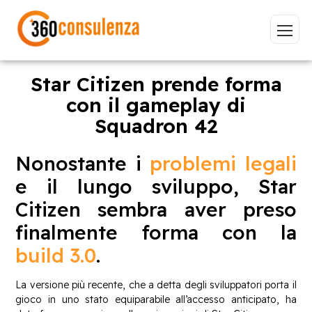
Star Citizen prende forma
con il gameplay di
Squadron 42
Vai
Nonostante i
problemi legali
e il lungo sviluppo, Star
Citizen sembra aver preso
GDPR
NIS2
Bandi
ISO 27001
finalmente forma con la
Sviluppo software
BeeProd
build 3.0
.
Inizia a digitare per visualizzare le pagine consigliate.
La versione più recente, che a detta degli sviluppatori porta il
gioco in uno stato equiparabile all’accesso anticipato, ha