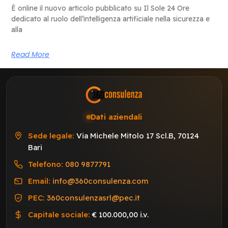
È online il nuovo articolo pubblicato su Il Sole 24 Ore
dedicato al ruolo dell’intelligenza artificiale nella sicurezza e
alla
Read More
Dati aziendali
Sede legale:
Via Michele Mitolo 17 Scl.B, 70124
Bari
Telefono:
080 9877791
Email:
info@360consulenza.com
PEC:
360consulenzasrl@pec.it
Capitale sociale:
€ 100.000,00 i.v.