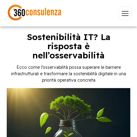
Sostenibilità IT? La
risposta è
nell’osservabilità
Vai
Ecco come l’osservabilità possa superare le barriere
infrastrutturali e trasformare la sostenibilità digitale in una
priorità operativa concreta
GDPR
NIS2
Bandi
ISO 27001
Sviluppo software
BeeProd
Inizia a digitare per visualizzare le pagine consigliate.