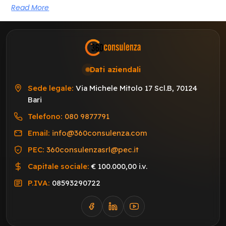
Read More
Dati aziendali
Sede legale:
Via Michele Mitolo 17 Scl.B, 70124
Bari
Telefono:
080 9877791
Email:
info@360consulenza.com
PEC:
360consulenzasrl@pec.it
Capitale sociale:
€ 100.000,00 i.v.
P.IVA:
08593290722