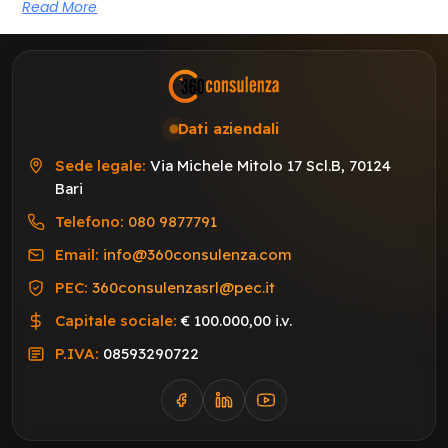
Read More
Dati aziendali
Sede legale:
Via Michele Mitolo 17 Scl.B, 70124
Bari
Telefono:
080 9877791
Email:
info@360consulenza.com
PEC:
360consulenzasrl@pec.it
Capitale sociale:
€ 100.000,00 i.v.
P.IVA:
08593290722