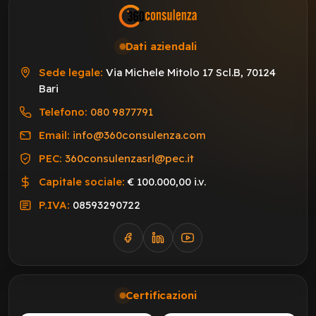
Dati aziendali
Sede legale:
Via Michele Mitolo 17 Scl.B, 70124
Bari
Telefono:
080 9877791
Email:
info@360consulenza.com
PEC:
360consulenzasrl@pec.it
Capitale sociale:
€ 100.000,00 i.v.
P.IVA:
08593290722
Certificazioni