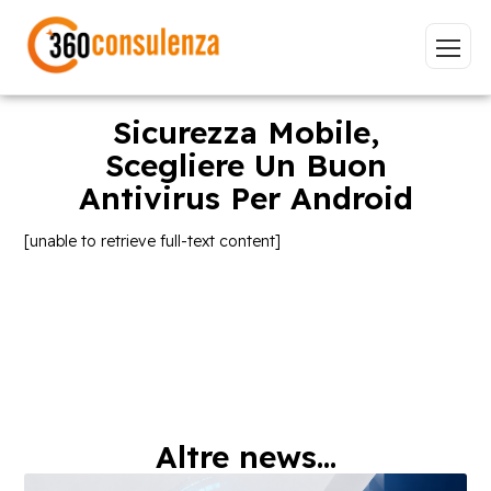
Sicurezza Mobile,
Scegliere Un Buon
Antivirus Per Android
Vai
[unable to retrieve full-text content]
GDPR
NIS2
Bandi
ISO 27001
Sviluppo software
BeeProd
Inizia a digitare per visualizzare le pagine consigliate.
Altre news...