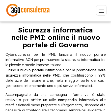
Sicurezza informatica
nelle PMI: online il nuovo
portale di Governo
Vai
Cybersicurezza per le PMI: lanciato il nuovo portale
informativo ACN per promuovere la sicurezza informatica tra
le piccole e medie imprese italiane.
Online il nuovo
portale
istituzionale per la
promozione della
GDPR
NIS2
Bandi
ISO 27001
sicurezza informatica nelle PMI
, che costituiscono il 99%
delle aziende italiane e che, nella maggior parte dei casi,
Sviluppo software
BeeProd
gestiscono internamente uno o più servizi informatici.
Inizia a digitare per visualizzare le pagine consigliate.
Accompagnato da una campagna informativa, è stato
realizzato per offrire un utile
compendio informativo
alle
realtà aziendali meno preparate sull’argomento, risponde alla
necessità di fronteggiare il fenomeno sempre più evidente in