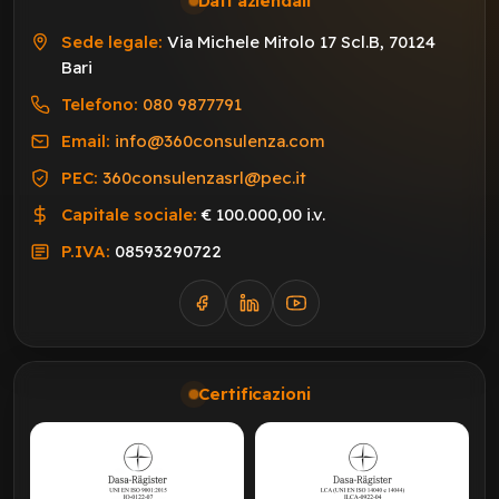
Dati aziendali
Sede legale:
Via Michele Mitolo 17 Scl.B, 70124
Bari
Telefono:
080 9877791
Email:
info@360consulenza.com
PEC:
360consulenzasrl@pec.it
Capitale sociale:
€ 100.000,00 i.v.
P.IVA:
08593290722
Certificazioni