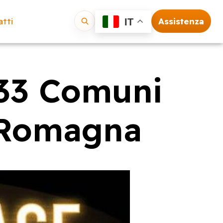
tti
Assistenza
IT
Vai
333 Comuni
a Romagna