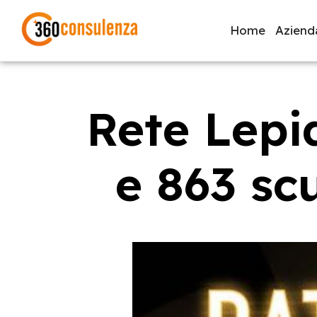
Home
Aziend
Rete Lepi
GDPR
NIS2
Bandi
ISO 27001
Svi
e 863 sc
Inizia a digitare per visualizzare le pagine consigliate.