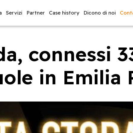
a
Servizi
Partner
Case history
Dicono di noi
Conta
da, connessi 
luppo software
BeeProd
uole in Emili