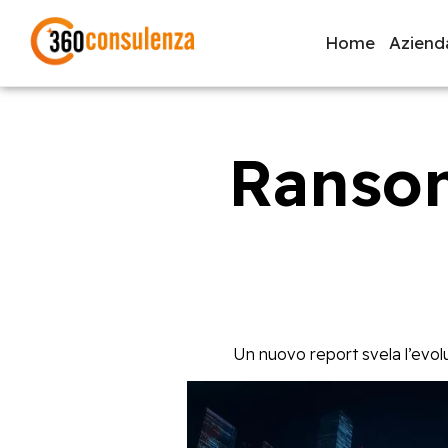
Home
Aziend
Ransom
GDPR
NIS2
Bandi
ISO 27001
Svi
Inizia a digitare per visualizzare le pagine consigliate.
Un nuovo report svela l’evol