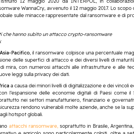
stituito 12 maggio 2020 da INTERPOL, in collaborazio
ansomware WannaCry, avvenuto il 12 maggio 2017. Lo scopo
obale sulle minacce rappresentate dal ransomware e di prom
nti che hanno subito un attacco crypto-ransomware
k
Asia-Pacifico
, il ransomware colpisce una percentuale magg
ione delle superfici di attacco e dei diversi livelli di maturi
ira, con numerosi attacchi alle infrastrutture e alle tec
ove leggi sulla privacy dei dati.
frica
a causa dei minori livelli di digitalizzazione e dei vincol
, con l’espansione delle economie digitali di Paesi come il S
ttutto nei settori manufatturiero, finanziario e governat
rsicurezza rendono vulnerabili molte aziende, anche se la sup
gli hotspot globali.
cano
attacchi ransomware,
soprattutto in Brasile, Argentina,
ativo e agricolo sono particolarmente colpiti, oltre a set