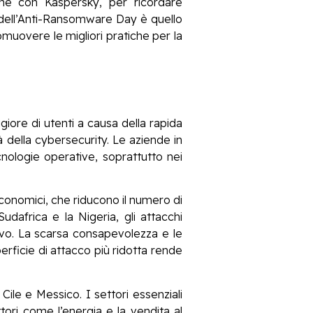
ne con Kaspersky, per ricordare
 dell’Anti-Ransomware Day è quello
uovere le migliori pratiche per la
iore di utenti a causa della rapida
tà della cybersecurity. Le aziende in
nologie operative, soprattutto nei
i economici, che riducono il numero di
udafrica e la Nigeria, gli attacchi
ivo. La scarsa consapevolezza e le
erficie di attacco più ridotta rende
 Cile e Messico. I settori essenziali
tori come l’energia e la vendita al