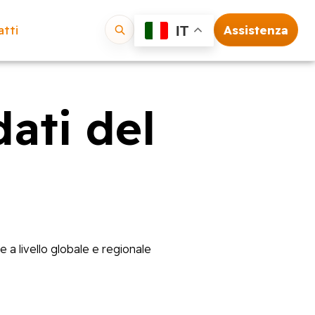
tti
Assistenza
IT
Vai
ati del
a livello globale e regionale