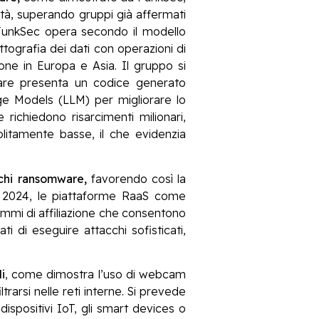
à, superando gruppi già affermati
unkSec opera secondo il modello
tografia dei dati con operazioni di
ione in Europa e Asia. Il gruppo si
omware presenta un codice generato
age Models (LLM) per migliorare lo
richiedono risarcimenti milionari,
litamente basse, il che evidenzia
chi ransomware,
favorendo così la
el 2024, le piattaforme RaaS come
mmi di affiliazione che consentono
i di eseguire attacchi sofisticati,
i
, come dimostra l’uso di webcam
trarsi nelle reti interne. Si prevede
ispositivi IoT, gli smart devices o