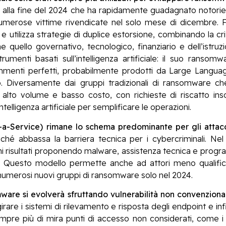
la fine del 2024 che ha rapidamente guadagnato notoriet
erose vittime rivendicate nel solo mese di dicembre. F
tilizza strategie di duplice estorsione, combinando la crit
me quello governativo, tecnologico, finanziario e dell’istruz
strumenti basati sull’intelligenza artificiale: il suo rans
n commenti perfetti, probabilmente prodotti da Large Langu
o. Diversamente dai gruppi tradizionali di ransomware che 
lto volume e basso costo, con richieste di riscatto inso
ntelligenza artificiale per semplificare le operazioni.
a-Service) rimane lo schema predominante per gli attac
iché abbassa la barriera tecnica per i cybercriminali. N
risultati proponendo malware, assistenza tecnica e progra
to. Questo modello permette anche ad attori meno qualificat
numerosi nuovi gruppi di ransomware solo nel 2024.
ware si evolverà sfruttando vulnerabilità non convenzional
are i sistemi di rilevamento e risposta degli endpoint e infil
pre più di mira punti di accesso non considerati, come i d