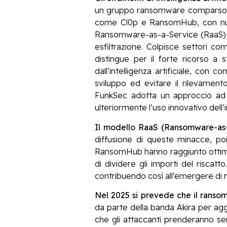
un gruppo ransomware comparso al
come Cl0p e RansomHub, con num
Ransomware-as-a-Service (RaaS) e u
esfiltrazione. Colpisce settori co
distingue per il forte ricorso a 
dall’intelligenza artificiale, co
sviluppo ed evitare il rilevament
FunkSec adotta un approccio ad a
ulteriormente l’uso innovativo dell’i
Il modello RaaS (Ransomware-as-
diffusione di queste minacce, po
RansomHub hanno raggiunto ottimi 
di dividere gli importi del riscat
contribuendo così all’emergere di 
Nel 2025 si prevede che il ransom
da parte della banda Akira per aggir
che gli attaccanti prenderanno sem