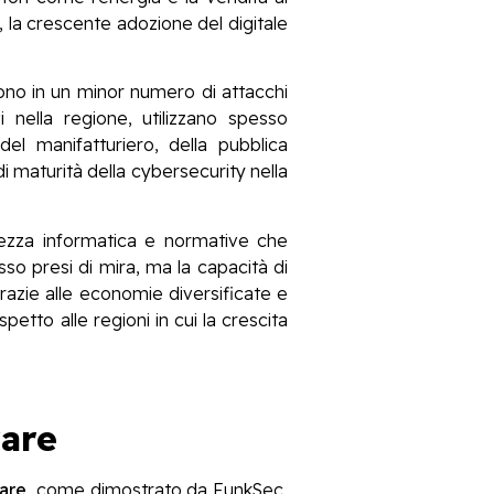
e, la crescente adozione del digitale
ono in un minor numero di attacchi
 nella regione, utilizzano spesso
el manifatturiero, della pubblica
 di maturità della cybersecurity nella
rezza informatica e normative che
esso presi di mira, ma la capacità di
razie alle economie diversificate e
petto alle regioni in cui la crescita
ware
ware,
come dimostrato da FunkSec,