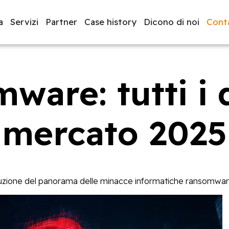
a
Servizi
Partner
Case history
Dicono di noi
Conta
ware: tutti i d
luppo software
BeeProd
mercato 2025
uzione del panorama delle minacce informatiche ransomware 