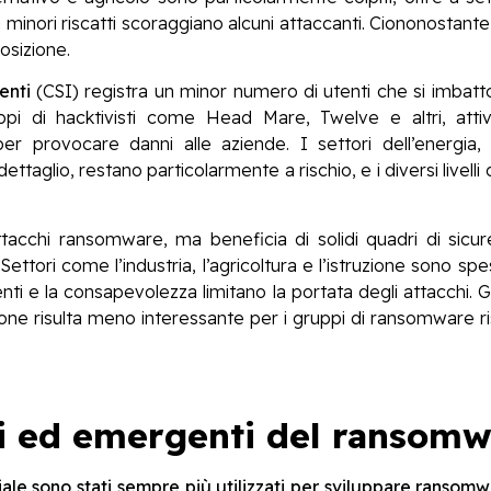
i minori riscatti scoraggiano alcuni attaccanti. Ciononostant
osizione.
enti
(CSI) registra un minor numero di utenti che si imbatt
ppi di hacktivisti come Head Mare, Twelve e altri, attivi
provocare danni alle aziende. I settori dell’energia, d
ttaglio, restano particolarmente a rischio, e i diversi livelli
tacchi ransomware, ma beneficia di solidi quadri di sicu
Settori come l’industria, l’agricoltura e l’istruzione sono sp
nti e la consapevolezza limitano la portata degli attacchi. G
ione risulta meno interessante per i gruppi di ransomware ris
i ed emergenti del ransom
iciale sono stati sempre più utilizzati per sviluppare ransom