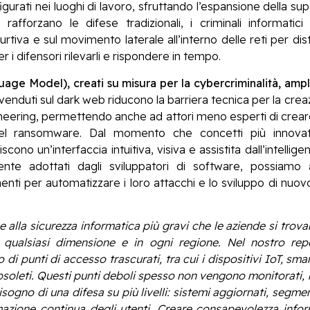
rati nei luoghi di lavoro, sfruttando l’espansione della supe
rafforzano le difese tradizionali, i criminali informatici
furtiva e sul movimento laterale all’interno delle reti per 
r i difensori rilevarli e rispondere in tempo.
ge Model), creati su misura per la cybercriminalità, ampli
venduti sul dark web riducono la barriera tecnica per la cr
ngineering, permettendo anche ad attori meno esperti di crea
 del ransomware. Dal momento che concetti più innov
o un’interfaccia intuitiva, visiva e assistita dall’intelligen
te adottati dagli sviluppatori di software, possiamo as
enti per automatizzare i loro attacchi e lo sviluppo di nuo
alla sicurezza informatica più gravi che le aziende si trova
 qualsiasi dimensione e in ogni regione. Nel nostro re
di punti di accesso trascurati, tra cui i dispositivi IoT, sm
oleti. Questi punti deboli spesso non vengono monitorati, re
sogno di una difesa su più livelli: sistemi aggiornati, segme
zione continua degli utenti. Creare consapevolezza informa