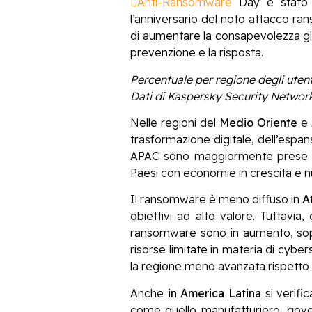
L’Anti-Ransomware
Day è stato i
l’anniversario del noto attacco r
di aumentare la consapevolezza gl
prevenzione e la risposta.
Percentuale per regione degli ute
Dati di Kaspersky Security Networ
Nelle regioni del
Medio Oriente
e
trasformazione digitale, dell’espans
APAC sono maggiormente prese di m
Paesi con economie in crescita e nu
Il ransomware è meno diffuso in
A
obiettivi ad alto valore. Tuttavia
ransomware sono in aumento, sopra
risorse limitate in materia di cybe
la regione meno avanzata rispetto a
Anche
in America Latina
si verifi
come quello manufatturiero, govern