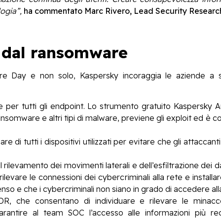
logia”,
ha commentato Marc Rivero, Lead Security Research
 dal ransomware
re Day e non solo, Kaspersky incoraggia le aziende a 
 per tutti gli endpoint. Lo strumento gratuito Kaspersky
omware e altri tipi di malware, previene gli exploit ed è com
di tutti i dispositivi utilizzati per evitare che gli attaccant
ul rilevamento dei movimenti laterali e dell’esfiltrazione dei d
rilevare le connessioni dei cybercriminali alla rete e installar
tenso e che i cybercriminali non siano in grado di accedere all
EDR, che consentano di individuare e rilevare le minac
arantire al team SOC l’accesso alle informazioni più r