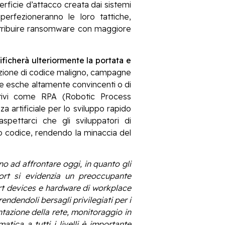
rficie d’attacco creata dai sistemi
 perfezioneranno le loro tattiche,
distribuire ransomware con maggiore
ficherà ulteriormente la portata e
eazione di codice maligno, campagne
re esche altamente convincenti o di
ativi come RPA (Robotic Process
za artificiale per lo sviluppo rapido
pettarci che gli sviluppatori di
vo codice, rendendo la minaccia del
no ad affrontare oggi, in quanto gli
port si evidenzia un preoccupante
art devices e hardware di workplace
ndendoli bersagli privilegiati per i
ntazione della rete, monitoraggio in
tica a tutti i livelli è importante