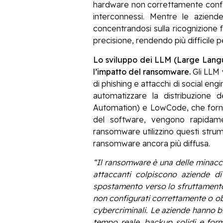
hardware non correttamente configu
interconnessi. Mentre le aziende 
concentrandosi sulla ricognizione 
precisione, rendendo più difficile pe
Lo sviluppo dei LLM (Large Langua
l’impatto del ransomware.
Gli LLM 
di phishing e attacchi di social e
automatizzare la distribuzione
Automation) e LowCode, che forniscon
del software, vengono rapidamen
ransomware utilizzino questi strum
ransomware ancora più diffusa.
“Il ransomware è una delle minacce 
attaccanti colpiscono aziende di
spostamento verso lo sfruttamento 
non configurati correttamente o obs
cybercriminali. Le aziende hanno bi
tempo reale, backup solidi e forma