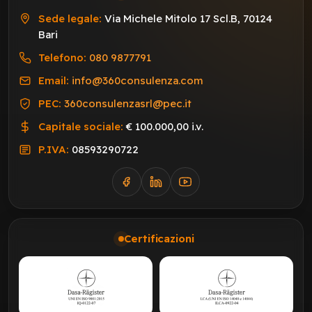
Sede legale:
Via Michele Mitolo 17 Scl.B, 70124
Bari
Telefono:
080 9877791
Email:
info@360consulenza.com
PEC:
360consulenzasrl@pec.it
Capitale sociale:
€ 100.000,00 i.v.
P.IVA:
08593290722
Certificazioni