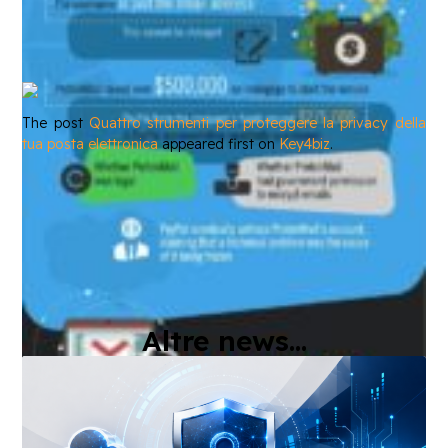
The post
Quattro strumenti per proteggere la privacy della
tua posta elettronica
appeared first on
Key4biz
.
Altre news...