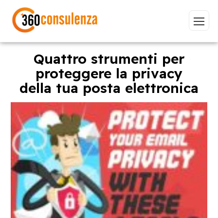
Quattro strumenti per
proteggere la privacy
della tua posta elettronica
Vai
GDPR
NIS2
Bandi
ISO 27001
Sviluppo software
BeeProd
Inizia a digitare per visualizzare le pagine consigliate.