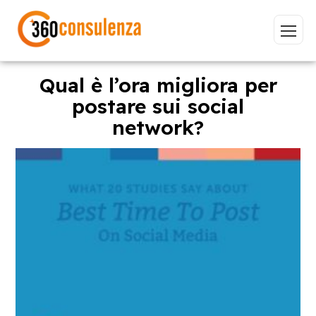
Qual è l’ora migliora per
postare sui social
network?
Vai
GDPR
NIS2
Bandi
ISO 27001
Sviluppo software
BeeProd
Inizia a digitare per visualizzare le pagine consigliate.