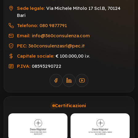
Sede legale:
Via Michele Mitolo 17 Scl.B, 70124
Bari
Telefono:
080 9877791
Email:
info@360consulenza.com
PEC:
360consulenzasrl@pec.it
Capitale sociale:
€ 100.000,00 i.v.
P.IVA:
08593290722
Certificazioni