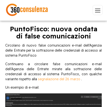
PuntoFisco: nuova ondata
di false comunicazioni
Vai
Circolano di nuovo false comunicazioni e-mail dell’Agenzia
delle Entrate per la sottrazione delle credenziali di accesso al
sistema PuntoFisco
Continuano a circolare false comunicazioni e-mail
dell’Agenzia delle Entrate mirate alla sottrazione delle
GDPR
NIS2
Bandi
ISO 27001
credenziali di accesso al sistema PuntoFisco, con qualche
variante rispetto alla
segnalazione del 26 marzo
.
Sviluppo software
BeeProd
Un esempio di e-mail:
Inizia a digitare per visualizzare le pagine consigliate.