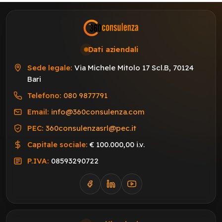
Dati aziendali
Sede legale:
Via Michele Mitolo 17 Scl.B, 70124
Bari
Telefono:
080 9877791
Email:
info@360consulenza.com
PEC:
360consulenzasrl@pec.it
Capitale sociale:
€ 100.000,00 i.v.
P.IVA:
08593290722