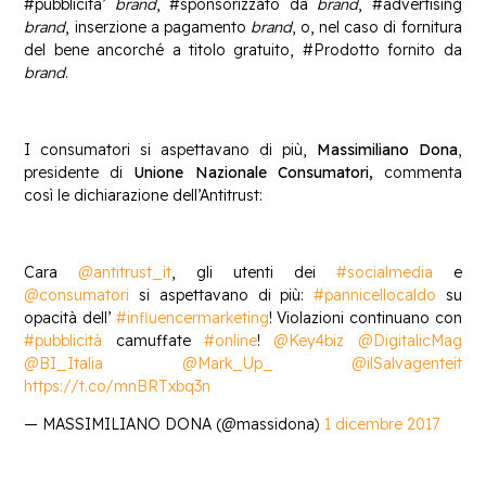
#pubblicita’
brand
, #sponsorizzato da
brand
, #advertising
brand
, inserzione a pagamento
brand
, o, nel caso di fornitura
del bene ancorché a titolo gratuito, #Prodotto fornito da
brand
.
I consumatori si aspettavano di più,
Massimiliano Dona
,
presidente di
Unione Nazionale Consumatori,
commenta
così le dichiarazione dell’Antitrust:
Cara
@antitrust_it
, gli utenti dei
#socialmedia
e
@consumatori
si aspettavano di più:
#pannicellocaldo
su
opacità dell’
#influencermarketing
! Violazioni continuano con
#pubblicità
camuffate
#online
!
@Key4biz
@DigitalicMag
@BI_Italia
@Mark_Up_
@ilSalvagenteit
https://t.co/mnBRTxbq3n
— MASSIMILIANO DONA (@massidona)
1 dicembre 2017