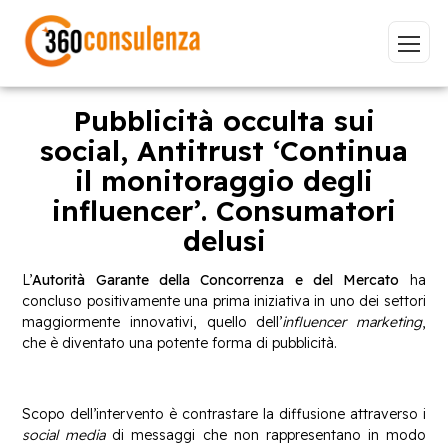
Pubblicità occulta sui
social, Antitrust ‘Continua
il monitoraggio degli
Vai
influencer’. Consumatori
delusi
L’
Autorità Garante della Concorrenza e del Mercato
ha
concluso positivamente una prima iniziativa in uno dei settori
GDPR
NIS2
Bandi
ISO 27001
maggiormente innovativi, quello dell’
influencer marketing
,
Sviluppo software
BeeProd
che è diventato una potente forma di pubblicità.
Inizia a digitare per visualizzare le pagine consigliate.
Scopo dell’intervento è contrastare la diffusione attraverso i
social media
di messaggi che non rappresentano in modo