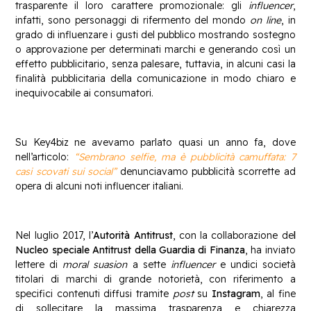
trasparente il loro carattere promozionale: gli
influencer
,
infatti, sono personaggi di rifermento del mondo
on line
, in
grado di influenzare i gusti del pubblico mostrando sostegno
o approvazione per determinati marchi e generando così un
effetto pubblicitario, senza palesare, tuttavia, in alcuni casi la
finalità pubblicitaria della comunicazione in modo chiaro e
inequivocabile ai consumatori.
Su Key4biz ne avevamo parlato quasi un anno fa, dove
nell’articolo:
“Sembrano selfie, ma è pubblicità camuffata: 7
casi scovati sui social”
denunciavamo pubblicità scorrette ad
opera di alcuni noti influencer italiani.
Nel luglio 2017, l’
Autorità Antitrust
, con la collaborazione de
l
Nucleo speciale Antitrust della Guardia di Finanza
, ha inviato
lettere di
moral suasion
a sette
influencer
e undici società
titolari di marchi di grande notorietà, con riferimento a
specifici contenuti diffusi tramite
post
su
Instagram
, al fine
di sollecitare la massima trasparenza e chiarezza