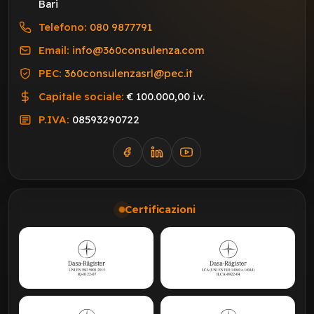
Bari
Telefono:
080 9877791
Email:
info@360consulenza.com
PEC:
360consulenzasrl@pec.it
Capitale sociale:
€ 100.000,00 i.v.
P.IVA:
08593290722
Certificazioni