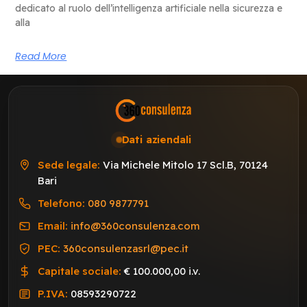
dedicato al ruolo dell’intelligenza artificiale nella sicurezza e
alla
Read More
Dati aziendali
Sede legale:
Via Michele Mitolo 17 Scl.B, 70124
Bari
Telefono:
080 9877791
Email:
info@360consulenza.com
PEC:
360consulenzasrl@pec.it
Capitale sociale:
€ 100.000,00 i.v.
P.IVA:
08593290722