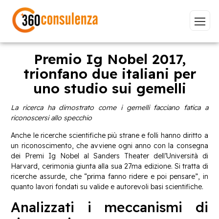
Premio Ig Nobel 2017,
trionfano due italiani per
uno studio sui gemelli
Vai
La ricerca ha dimostrato come i gemelli facciano fatica a
riconoscersi allo specchio
Anche le ricerche scientifiche più strane e folli hanno diritto a
un riconoscimento, che avviene ogni anno con la consegna
GDPR
NIS2
Bandi
ISO 27001
dei Premi Ig Nobel al Sanders Theater dell’Università di
Sviluppo software
BeeProd
Harvard, cerimonia giunta alla sua 27ma edizione. Si tratta di
ricerche assurde, che “prima fanno ridere e poi pensare”, in
Inizia a digitare per visualizzare le pagine consigliate.
quanto lavori fondati su valide e autorevoli basi scientifiche.
Analizzati i meccanismi di