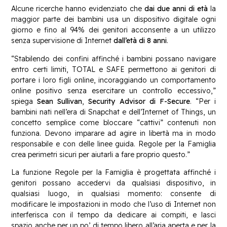
Alcune ricerche hanno evidenziato che
dai due anni di età
la
maggior parte dei bambini usa un dispositivo digitale ogni
giorno e fino al 94% dei genitori acconsente a un utilizzo
senza supervisione di Internet
dall’età di 8 anni
.
“Stabilendo dei confini affinché i bambini possano navigare
entro certi limiti, TOTAL e SAFE permettono ai genitori di
portare i loro figli online, incoraggiando un comportamento
online positivo senza esercitare un controllo eccessivo,”
spiega
Sean Sullivan
,
Security Advisor di F-Secure
. “Per i
bambini nati nell’era di Snapchat e dell’Internet of Things, un
concetto semplice come bloccare “cattivi” contenuti non
funziona. Devono imparare ad agire in libertà ma in modo
responsabile e con delle linee guida. Regole per la Famiglia
crea perimetri sicuri per aiutarli a fare proprio questo.”
La funzione Regole per la Famiglia è progettata affinché i
genitori possano accedervi da qualsiasi dispositivo, in
qualsiasi luogo, in qualsiasi momento: consente di
modificare le impostazioni in modo che l’uso di Internet non
interferisca con il tempo da dedicare ai compiti, e lasci
spazio anche per un po’ di tempo libero all’aria aperta e per la