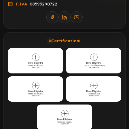
P.IVA:
08593290722
Certificazioni