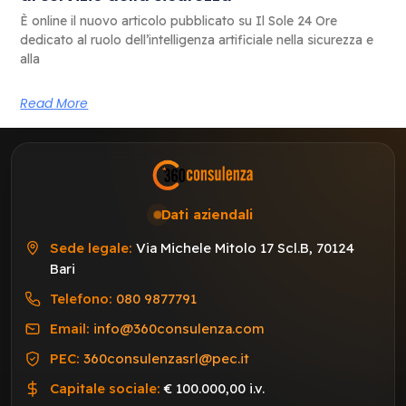
È online il nuovo articolo pubblicato su Il Sole 24 Ore
dedicato al ruolo dell’intelligenza artificiale nella sicurezza e
alla
Read More
Dati aziendali
Sede legale:
Via Michele Mitolo 17 Scl.B, 70124
Bari
Telefono:
080 9877791
Email:
info@360consulenza.com
PEC:
360consulenzasrl@pec.it
Capitale sociale:
€ 100.000,00 i.v.