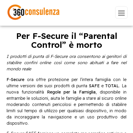
Per F-Secure il “Parental
Control” è morto
Vai
I prodotti di punta di F-Secure ora consentono ai genitori di
stabilire confini online così come sono abituati a fare nel
mondo reale
F-Secure
ora offre protezione per l’intera famiglia con le
ultime versioni dei suoi prodotti di punta
SAFE
e
TOTAL
. La
GDPR
NIS2
Bandi
ISO 27001
nuova funzionalità
Regole per la Famiglia
, disponibile in
entrambe le soluzioni, aiuta le famiglie a stare al sicuro online
Sviluppo software
BeeProd
moderando contenuti pericolosi e permettendo di stabilire
limiti sul tempo di utilizzo per qualsiasi dispositivo, in modo
Inizia a digitare per visualizzare le pagine consigliate.
da incoraggiare la navigazione e un uso produttivo del
dispositivo.