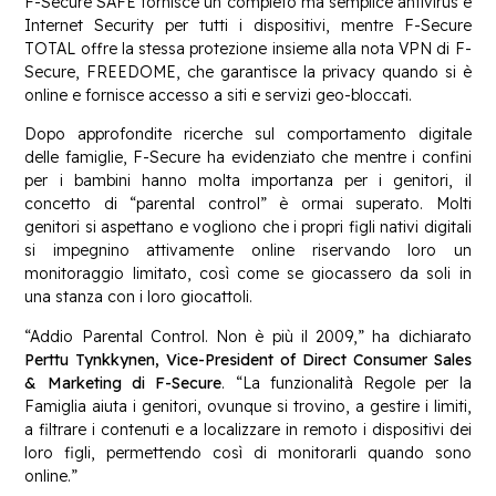
F-Secure SAFE fornisce un completo ma semplice antivirus e
Internet Security per tutti i dispositivi, mentre F-Secure
TOTAL offre la stessa protezione insieme alla nota VPN di F-
Secure, FREEDOME, che garantisce la privacy quando si è
online e fornisce accesso a siti e servizi geo-bloccati.
Dopo approfondite ricerche sul comportamento digitale
delle famiglie, F-Secure ha evidenziato che mentre i confini
per i bambini hanno molta importanza per i genitori, il
concetto di “parental control” è ormai superato. Molti
genitori si aspettano e vogliono che i propri figli nativi digitali
si impegnino attivamente online riservando loro un
monitoraggio limitato, così come se giocassero da soli in
una stanza con i loro giocattoli.
“Addio Parental Control. Non è più il 2009,” ha dichiarato
Perttu Tynkkynen, Vice-President of Direct Consumer Sales
& Marketing di F-Secure
. “La funzionalità Regole per la
Famiglia aiuta i genitori, ovunque si trovino, a gestire i limiti,
a filtrare i contenuti e a localizzare in remoto i dispositivi dei
loro figli, permettendo così di monitorarli quando sono
online.”