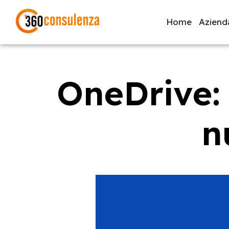
Home
Aziend
OneDrive: 
GDPR
NIS2
Bandi
ISO 27001
Svi
n
Inizia a digitare per visualizzare le pagine consigliate.