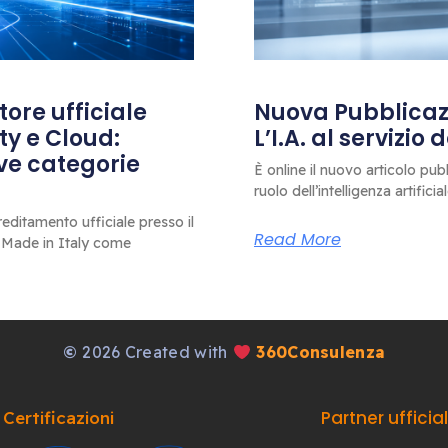
ore ufficiale
Nuova Pubblicazi
ty e Cloud:
L’I.A. al servizio
ove categorie
È online il nuovo articolo pub
ruolo dell’intelligenza artificia
editamento ufficiale presso il
Read More
 Made in Italy come
©
2026 Created with
360Consulenza
Partner ufficia
Certificazioni