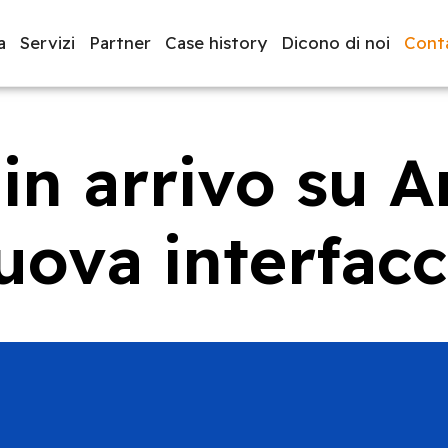
a
Servizi
Partner
Case history
Dicono di noi
Conta
in arrivo su 
luppo software
BeeProd
uova interfacc