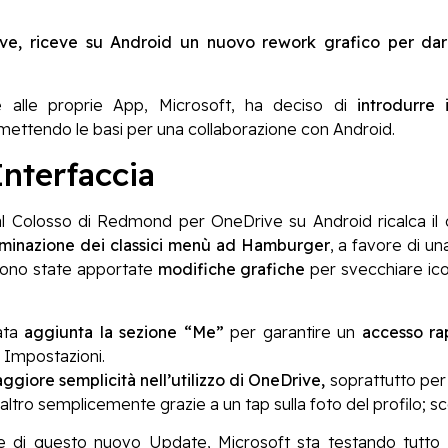
ve, riceve su Android un nuovo rework grafico per dare
 alle proprie App, Microsoft, ha deciso di
introdurre 
 mettendo le basi per una collaborazione con Android.
nterfaccia
al Colosso di Redmond per OneDrive su Android ricalca il de
iminazione dei classici menù ad Hamburger
, a favore di u
, sono state apportate
modifiche grafiche
per svecchiare ico
tata
aggiunta la sezione “Me”
per garantire un
accesso rap
e Impostazioni.
ggiore semplicità nell’utilizzo di OneDrive,
soprattutto per c
altro semplicemente grazie a un tap sulla foto del profilo; s
e di questo nuovo Update, Microsoft sta testando tutto 