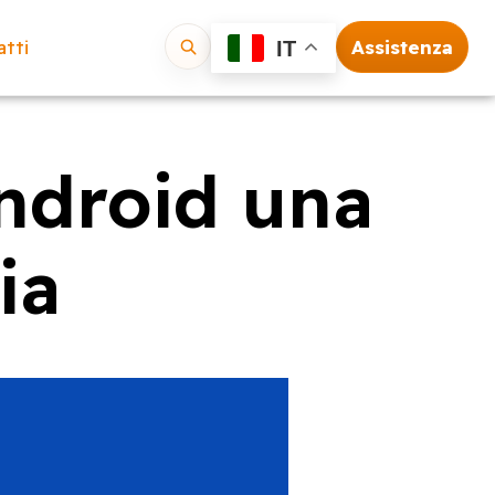
tti
Assistenza
IT
Vai
Android una
ia