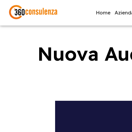
Home
Aziend
Nuova Aud
GDPR
NIS2
Bandi
ISO 27001
Svi
Inizia a digitare per visualizzare le pagine consigliate.