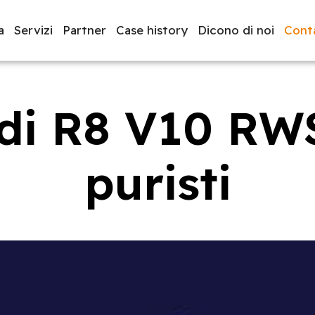
a
Servizi
Partner
Case history
Dicono di noi
Conta
i R8 V10 RWS
luppo software
BeeProd
puristi