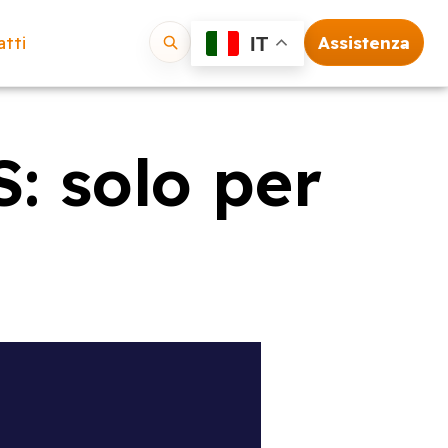
tti
Assistenza
IT
Vai
: solo per