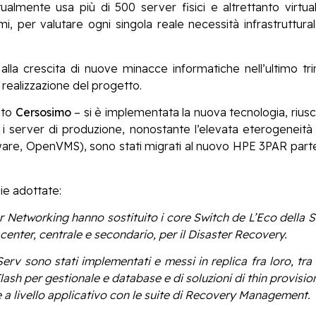
almente usa più di 500 server fisici e altrettanto virtua
i, per valutare ogni singola reale necessità infrastruttur
alla crescita di nuove minacce informatiche nell’ultimo t
 realizzazione del progetto.
ito
Cersosimo
– si è implementata la nuova tecnologia, rius
i i server di produzione, nonostante l’elevata eterogeneità
ware, OpenVMS), sono stati migrati al nuovo HPE 3PAR part
ie adottate:
r Networking hanno sostituito i core Switch de L’Eco della 
center, centrale e secondario, per il Disaster Recovery.
v sono stati implementati e messi in replica fra loro, tra i
lash per gestionale e database e di soluzioni di thin provisio
e a livello applicativo con le suite di Recovery Management.