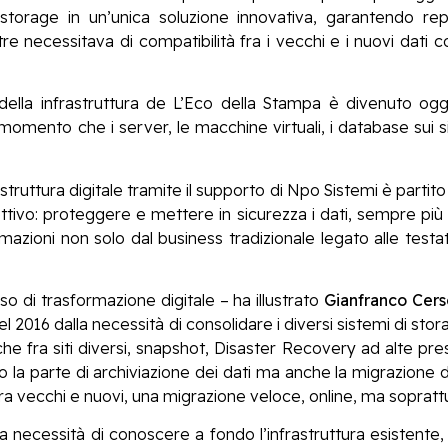
 storage in un’unica soluzione innovativa, garantendo repli
tre necessitava di compatibilità fra i vecchi e i nuovi dati 
della infrastruttura de L’Eco della Stampa è divenuto 
momento che i server, le macchine virtuali, i database sui
astruttura digitale tramite il supporto di Npo Sistemi è partito
ttivo: proteggere e mettere in sicurezza i dati, sempre più 
ormazioni non solo dal business tradizionale legato alle te
o di trasformazione digitale – ha illustrato
Gianfranco Cers
nel 2016 dalla necessità di consolidare i diversi sistemi di sto
che fra siti diversi, snapshot, Disaster Recovery ad alte pre
 la parte di archiviazione dei dati ma anche la migrazione d
fra vecchi e nuovi, una migrazione veloce, online, ma soprattu
la necessità di conoscere a fondo l’infrastruttura esistente,