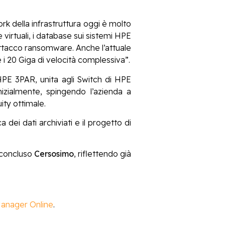
work della infrastruttura oggi è molto
irtuali, i database sui sistemi HPE
attacco ransomware. Anche l’attuale
 i 20 Giga di velocità complessiva”.
HPE 3PAR, unita agli Switch di HPE
zialmente, spingendo l’azienda a
ity ottimale.
ei dati archiviati e il progetto di
 concluso
Cersosimo
, riflettendo già
anager Online
.