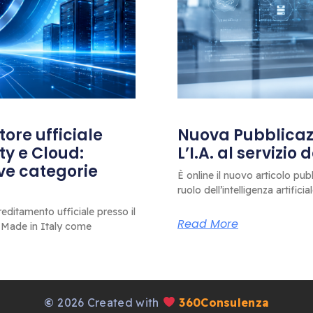
ore ufficiale
Nuova Pubblicazi
ty e Cloud:
L’I.A. al servizio
ove categorie
È online il nuovo articolo pub
ruolo dell’intelligenza artificia
editamento ufficiale presso il
Read More
 Made in Italy come
©
2026 Created with
360Consulenza