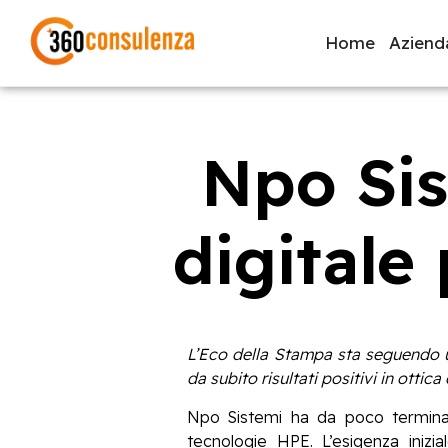
Home
Aziend
Npo Sis
GDPR
NIS2
Bandi
ISO 27001
Svi
digitale
Inizia a digitare per visualizzare le pagine consigliate.
L’Eco della Stampa sta seguendo un
da subito risultati positivi in ottic
Npo Sistemi ha da poco termina
tecnologie HPE. L’esigenza inizi