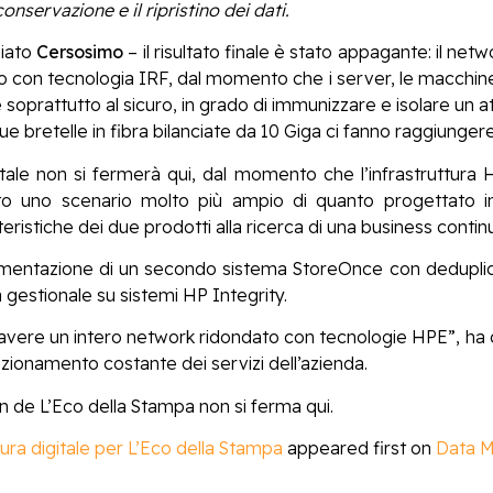
nservazione e il ripristino dei dati.
ziato
Cersosimo
– il risultato finale è stato appagante: il net
on tecnologia IRF, dal momento che i server, le macchine v
soprattutto al sicuro, in grado di immunizzare e isolare un 
e bretelle in fibra bilanciate da 10 Giga ci fanno raggiungere
itale non si fermerà qui, dal momento che l’infrastruttura 
o uno scenario molto più ampio di quanto progettato ini
ristiche dei due prodotti alla ricerca di una business continu
lementazione di un secondo sistema StoreOnce con deduplica d
gestionale su sistemi HP Integrity.
di avere un intero network ridondato con tecnologie HPE”, ha
rfezionamento costante dei servizi dell’azienda.
n de L’Eco della Stampa non si ferma qui.
tura digitale per L’Eco della Stampa
appeared first on
Data M