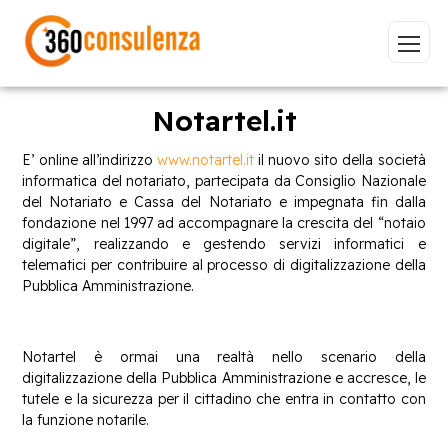
Notartel.it
E’ online all’indirizzo
www.notartel.it
il nuovo sito della società
informatica del notariato, partecipata da Consiglio Nazionale
Vai
del Notariato e Cassa del Notariato e impegnata fin dalla
fondazione nel 1997 ad accompagnare la crescita del “notaio
digitale”, realizzando e gestendo servizi informatici e
telematici per contribuire al processo di digitalizzazione della
Pubblica Amministrazione.
GDPR
NIS2
Bandi
ISO 27001
Sviluppo software
BeeProd
Notartel è ormai una realtà nello scenario della
digitalizzazione della Pubblica Amministrazione e accresce, le
Inizia a digitare per visualizzare le pagine consigliate.
tutele e la sicurezza per il cittadino che entra in contatto con
la funzione notarile.