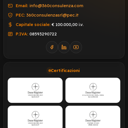
Email:
info@360consulenza.com
PEC:
360consulenzasrl@pec.it
Capitale sociale:
€ 100.000,00 i.v.
P.IVA:
08593290722
Certificazioni