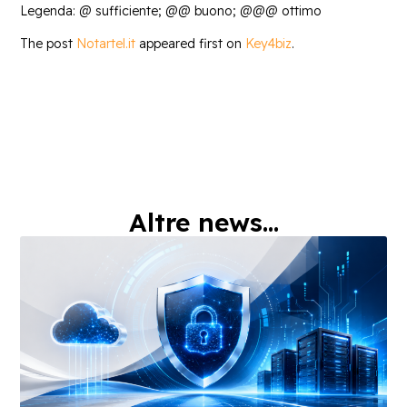
Legenda: @ sufficiente; @@ buono; @@@ ottimo
The post
Notartel.it
appeared first on
Key4biz
.
Altre news...