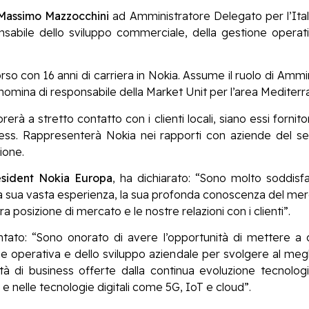
Massimo Mazzocchini
ad Amministratore Delegato per l’Ital
abile dello sviluppo commerciale, della gestione operati
so con 16 anni di carriera in Nokia. Assume il ruolo di Ammin
nomina di responsabile della Market Unit per l’area Mediterr
à a stretto contatto con i clienti locali, siano essi fornitori
ness. Rappresenterà Nokia nei rapporti con aziende del set
ione.
esident Nokia Europa
, ha dichiarato: “Sono molto soddisf
. La sua vasta esperienza, la sua profonda conoscenza del me
a posizione di mercato e le nostre relazioni con i clienti”.
to: “Sono onorato di avere l’opportunità di mettere a d
e operativa e dello sviluppo aziendale per svolgere al megl
ità di business offerte dalla continua evoluzione tecnolog
zi e nelle tecnologie digitali come 5G, IoT e cloud”.