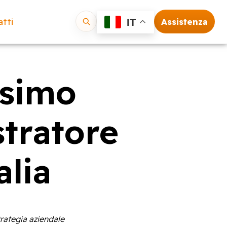
tti
Assistenza
IT
Vai
ssimo
tratore
alia
trategia aziendale