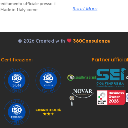
editamento ufficiale presso il
Read More
 Made in Italy come
©
2026 Created with
360Consulenza
Partner ufficia
Certificazioni