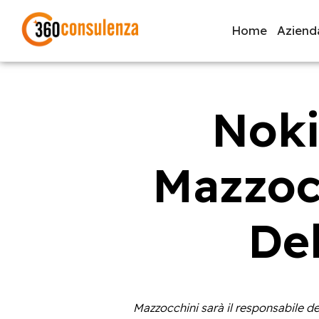
Home
Aziend
Noki
GDPR
NIS2
Bandi
ISO 27001
Svi
Mazzoc
Inizia a digitare per visualizzare le pagine consigliate.
Del
Mazzocchini sarà il responsabile de