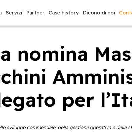
a
Servizi
Partner
Case history
Dicono di noi
Conta
a nomina Ma
luppo software
BeeProd
chini Amminis
egato per l’It
llo sviluppo commerciale, della gestione operativa e della s