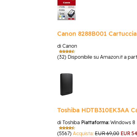
Canon 8288B001 Cartuccia 
di Canon
(32)
Disponibile su Amazon.it a par
Toshiba HDTB310EK3AA Ca
di Toshiba
Piattaforma:
Windows 8
(5567)
Acquista:
EUR 69,00
EUR 54