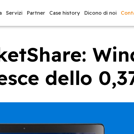
a
Servizi
Partner
Case history
Dicono di noi
Conta
ketShare: Win
luppo software
BeeProd
esce dello 0,