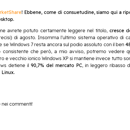
rketShare
! Ebbene, come di consuetudine, siamo qui a riport
esktop.
e avrete potuto certamente leggere nel titolo,
cresce de
recisi) di agosto. Insomma l’ultimo sistema operativo di
e se Windows 7 resta ancora sul podio assoluto con il ben
4
consistente che però, a mio avviso, potremo vedere qua
l caro e vecchio ionico Windows XP si mantiene invece tutto s
ows detiene il
90,7% del mercato PC
, in leggero ribasso d
 Linux.
 nei commenti!