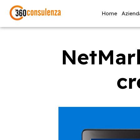
Home
Aziend
NetMar
GDPR
NIS2
Bandi
ISO 27001
Svi
cr
Inizia a digitare per visualizzare le pagine consigliate.