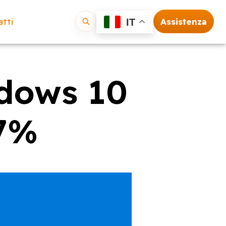
tti
Assistenza
IT
Vai
dows 10
37%