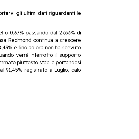
arvi gli ultimi dati riguardanti le
llo 0,37%
passando dal 27,63% di
 casa Redmond continua a crescere
8,43%
e fino ad ora non ha ricevuto
ndo verrà interrotto il supporto
ommato piuttosto stabile portandosi
al 91,45% registrato a Luglio, calo