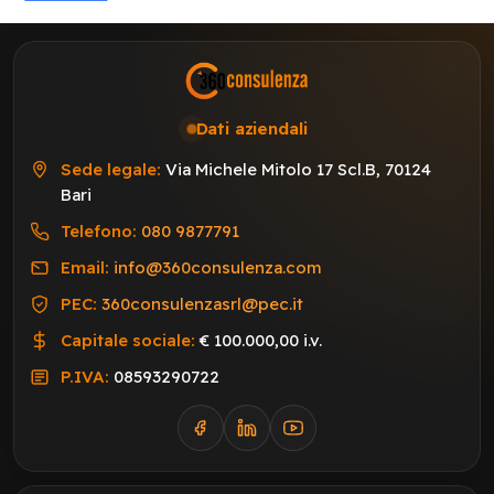
Dati aziendali
Sede legale:
Via Michele Mitolo 17 Scl.B, 70124
Bari
Telefono:
080 9877791
Email:
info@360consulenza.com
PEC:
360consulenzasrl@pec.it
Capitale sociale:
€ 100.000,00 i.v.
P.IVA:
08593290722