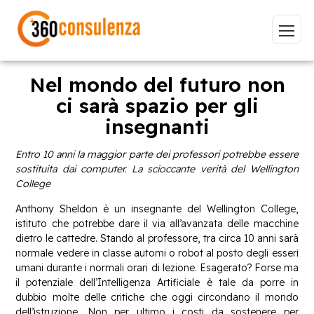
Nel mondo del futuro non
ci sarà spazio per gli
insegnanti
Vai
Entro 10 anni la maggior parte dei professori potrebbe essere
sostituita dai computer. La scioccante verità del Wellington
College
Anthony Sheldon è un insegnante del Wellington College,
GDPR
NIS2
Bandi
ISO 27001
istituto che potrebbe dare il via all’avanzata delle macchine
Sviluppo software
BeeProd
dietro le cattedre. Stando al professore, tra circa 10 anni sarà
normale vedere in classe automi o robot al posto degli esseri
Inizia a digitare per visualizzare le pagine consigliate.
umani durante i normali orari di lezione. Esagerato? Forse ma
il potenziale dell’Intelligenza Artificiale è tale da porre in
dubbio molte delle critiche che oggi circondano il mondo
dell’istruzione. Non per ultimo i costi da sostenere per