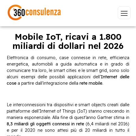
Mobile IoT, ricavi a 1.800
miliardi di dollari nel 2026
Vai
Elettronica di consumo, case connesse in rete, efficienza
energetica, automobili a guida automatica e in grado di
comunicare tra loro, le smart cities e le smart grid, sono solo
alcuni esempi delle possibili applicazioni dell’
Internet delle
cose
a partire dall’integrazione della
rete mobile
.
GDPR
NIS2
Bandi
ISO 27001
Sviluppo software
BeeProd
Le interconnessioni tra dispositivi e smart objects creati dalle
piattaforme dell’Internet of Things (IoT) stanno crescendo in
Inizia a digitare per visualizzare le pagine consigliate.
maniera esponenziale. Alla fine di quest’anno Gartner stima in
8,3 miliardi gli oggetti connessi in rete
(6,4 miliardi nel 2016)
e per il 2020 ne sono attesi più di 20 miliardi in tutto il