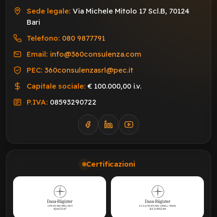
Sede legale:
Via Michele Mitolo 17 Scl.B, 70124
Bari
Telefono:
080 9877791
Email:
info@360consulenza.com
PEC:
360consulenzasrl@pec.it
Capitale sociale:
€ 100.000,00 i.v.
P.IVA:
08593290722
Certificazioni