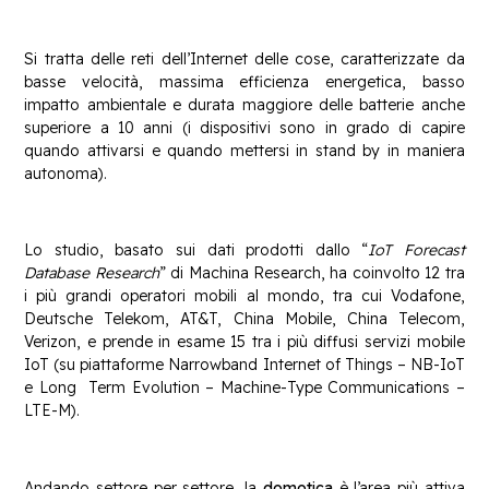
Si tratta delle reti dell’Internet delle cose, caratterizzate da
basse velocità, massima efficienza energetica, basso
impatto ambientale e durata maggiore delle batterie anche
superiore a 10 anni (i dispositivi sono in grado di capire
quando attivarsi e quando mettersi in stand by in maniera
autonoma).
Lo studio, basato sui dati prodotti dallo “
IoT Forecast
Database Research
” di Machina Research, ha coinvolto 12 tra
i più grandi operatori mobili al mondo, tra cui Vodafone,
Deutsche Telekom, AT&T, China Mobile, China Telecom,
Verizon, e prende in esame 15 tra i più diffusi servizi mobile
IoT (su piattaforme Narrowband Internet of Things – NB-IoT
e Long Term Evolution – Machine-Type Communications –
LTE-M).
Andando settore per settore, la
domotica
è l’area più attiva