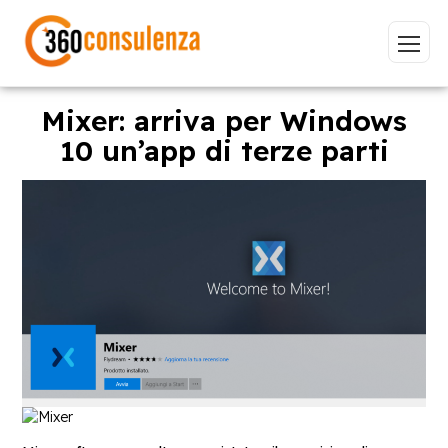
Mixer: arriva per Windows
10 un’app di terze parti
Vai
GDPR
NIS2
Bandi
ISO 27001
Sviluppo software
BeeProd
Inizia a digitare per visualizzare le pagine consigliate.