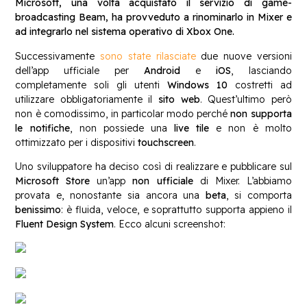
Microsoft, una volta acquistato il servizio di game-
broadcasting Beam, ha provveduto a rinominarlo in Mixer e
ad integrarlo nel sistema operativo di Xbox One.
Successivamente
sono state rilasciate
due nuove versioni
dell’app ufficiale per
Android
e
iOS
, lasciando
completamente soli gli utenti
Windows 10
costretti ad
utilizzare obbligatoriamente il
sito web
. Quest’ultimo però
non è comodissimo, in particolar modo perché
non supporta
le notifiche
, non possiede una
live tile
e non è molto
ottimizzato per i dispositivi
touchscreen
.
Uno sviluppatore ha deciso così di realizzare e pubblicare sul
Microsoft Store
un’app
non ufficiale
di Mixer. L’abbiamo
provata e, nonostante sia ancora una
beta
, si comporta
benissimo
: è fluida, veloce, e soprattutto supporta appieno il
Fluent Design System
. Ecco alcuni screenshot: