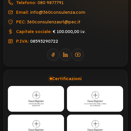
Telefono:
080 9877791
Email:
info@360consulenza.com
PEC:
360consulenzasrl@pec.it
Capitale sociale:
€ 100.000,00 i.v.
P.IVA:
08593290722
Certificazioni