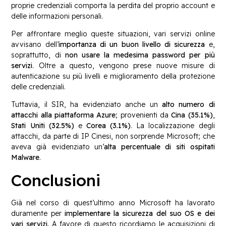
proprie credenziali comporta la perdita del proprio account e
delle informazioni personali.
Per affrontare meglio queste situazioni, vari servizi online
avvisano dell’
importanza di un buon livello di sicurezza
e,
soprattutto, di
non usare la medesima password per più
servizi
. Oltre a questo, vengono prese nuove misure di
autenticazione su più livelli e miglioramento della protezione
delle credenziali.
Tuttavia, il SIR, ha evidenziato anche un
alto numero di
attacchi alla piattaforma Azure
; provenienti da
Cina (35.1%)
,
Stati Uniti (32.5%)
e
Corea (3.1%)
. La localizzazione degli
attacchi, da parte di IP Cinesi, non sorprende Microsoft; che
aveva già evidenziato un’
alta percentuale di siti ospitati
Malware
.
Conclusioni
Già nel corso di quest’ultimo anno Microsoft ha lavorato
duramente per
implementare la sicurezza del suo OS e dei
vari servizi.
A favore di questo ricordiamo le acquisizioni di