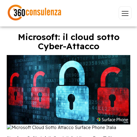
Microsoft: il cloud sotto
Cyber-Attacco
Vai
GDPR
NIS2
Bandi
ISO 27001
Sviluppo software
BeeProd
Inizia a digitare per visualizzare le pagine consigliate.