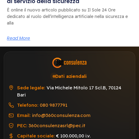
al servizio della sicurezza
È online il nuovo articolo pubblicato su Il Sole 24 Ore
dedicato al ruolo dell’intelligenza artificiale nella sicurezza e
alla
Read More
Dati aziendali
Sede legale:
Via Michele Mitolo 17 Scl.B, 70124
Bari
Telefono:
080 9877791
Email:
info@360consulenza.com
PEC:
360consulenzasrl@pec.it
Capitale sociale:
€ 100.000,00 i.v.