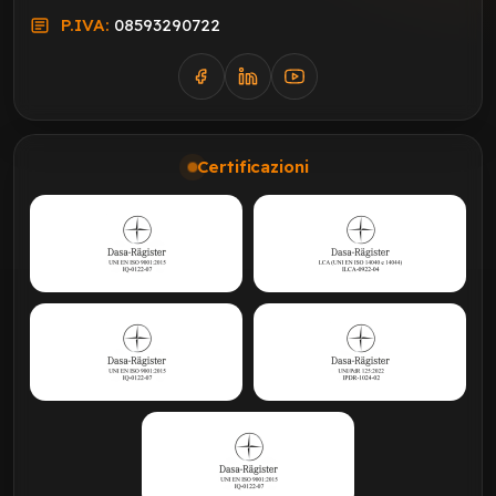
P.IVA:
08593290722
Certificazioni