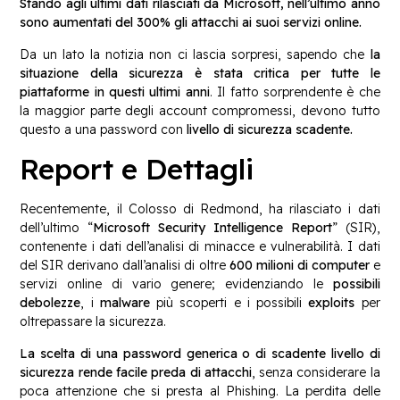
Stando agli ultimi dati rilasciati da Microsoft, nell’ultimo anno
sono aumentati del 300% gli attacchi ai suoi servizi online.
Da un lato la notizia non ci lascia sorpresi, sapendo che
la
situazione della sicurezza è stata critica per tutte le
piattaforme in questi ultimi anni
. Il fatto sorprendente è che
la maggior parte degli account compromessi, devono tutto
questo a una password con
livello di sicurezza scadente.
Report e Dettagli
Recentemente, il Colosso di Redmond, ha rilasciato i dati
dell’ultimo “
Microsoft Security Intelligence Report
” (SIR),
contenente i dati dell’analisi di minacce e vulnerabilità. I dati
del SIR derivano dall’analisi di oltre
600 milioni di computer
e
servizi online di vario genere; evidenziando le
possibili
debolezze
, i
malware
più scoperti e i possibili
exploits
per
oltrepassare la sicurezza.
La scelta di una password generica o di scadente livello di
sicurezza rende facile preda di attacchi
, senza considerare la
poca attenzione che si presta al Phishing. La perdita delle