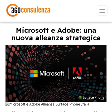
Microsoft e Adobe: una
nuova alleanza strategica
Vai
GDPR
NIS2
Bandi
ISO 27001
Sviluppo software
BeeProd
Inizia a digitare per visualizzare le pagine consigliate.