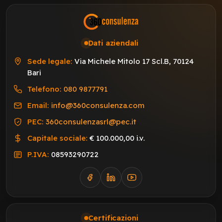
Dati aziendali
Sede legale:
Via Michele Mitolo 17 Scl.B, 70124
Bari
Telefono:
080 9877791
Email:
info@360consulenza.com
PEC:
360consulenzasrl@pec.it
Capitale sociale:
€ 100.000,00 i.v.
P.IVA:
08593290722
Certificazioni