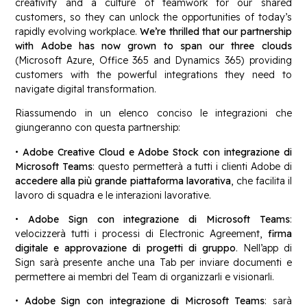
creativity and a culture of teamwork for our shared
customers, so they can unlock the opportunities of today’s
rapidly evolving workplace.
We’re thrilled that our partnership
with Adobe has now grown to span our three clouds
(Microsoft Azure, Office 365 and Dynamics 365) providing
customers with the powerful integrations they need to
navigate digital transformation.
Riassumendo in un elenco conciso le integrazioni che
giungeranno con questa partnership:
•
Adobe Creative Cloud e Adobe Stock con integrazione di
Microsoft Teams
: questo permetterà a tutti i clienti Adobe di
accedere alla più grande piattaforma lavorativa
, che facilita il
lavoro di squadra e le interazioni lavorative.
•
Adobe Sign con integrazione di Microsoft Teams
:
velocizzerà tutti i processi di Electronic Agreement,
firma
digitale e approvazione di progetti di gruppo
. Nell’app di
Sign sarà presente anche una Tab per inviare documenti e
permettere ai membri del Team di organizzarli e visionarli.
•
Adobe Sign con integrazione di Microsoft Teams
: sarà