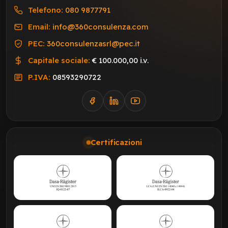
Telefono:
080 9877791
Email:
info@360consulenza.com
PEC:
360consulenzasrl@pec.it
Capitale sociale:
€ 100.000,00 i.v.
P.IVA:
08593290722
Certificazioni