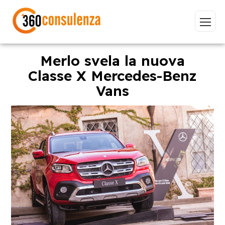
Merlo svela la nuova
Classe X Mercedes-Benz
Vans
Vai
GDPR
NIS2
Bandi
ISO 27001
Sviluppo software
BeeProd
Inizia a digitare per visualizzare le pagine consigliate.