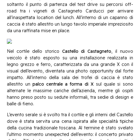
soltanto il punto di partenza del test drive su percorsi off-
road tra i vigneti di Castagneto Carducci per arrivare
all’inaspettata location del lunch. All’interno di un capanno di
caccia è stato allestito un lungo tavolo imperiale impreziosito
da una raffinata mise en place.
Nel cortile dello storico
Castello di Castagneto
, il nuovo
veicolo è stato esposto su una installazione realizzata in
legno grezzo e ferro, caratterizzata da una grande X con il
visual dell’evento, diventata una photo opportunity dal forte
impatto. All’interno della sala dei trofei di caccia è stato
allestito un
palco centrale a forma di X
sul quale si sono
alternate le massime cariche dell’azienda, mentre gli ospiti
hanno preso posto su sedute informali, tra sedie di design e
balle di fieno.
L’evento serale si è svolto tra il cortile e gli interni del Castello
dove è stata servita una cena ispirata alle specialità tipiche
della cucina tradizionale toscana. Al termine è stato svelato
l’ultimo momento unexpected dell’evento: il concerto privato