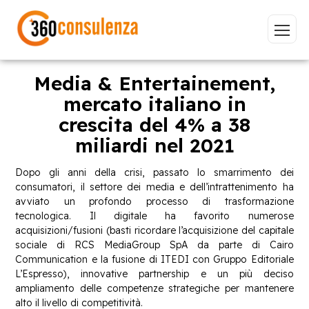
Media & Entertainement,
mercato italiano in
crescita del 4% a 38
Vai
miliardi nel 2021
Dopo gli anni della crisi, passato lo smarrimento dei
consumatori, il settore dei media e dell’intrattenimento ha
avviato un profondo processo di trasformazione
GDPR
NIS2
Bandi
ISO 27001
tecnologica. Il digitale ha favorito numerose
acquisizioni/fusioni (basti ricordare l’acquisizione del capitale
Sviluppo software
BeeProd
sociale di RCS MediaGroup SpA da parte di Cairo
Communication e la fusione di ITEDI con Gruppo Editoriale
Inizia a digitare per visualizzare le pagine consigliate.
L’Espresso), innovative partnership e un più deciso
ampliamento delle competenze strategiche per mantenere
alto il livello di competitività.