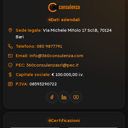
Dati aziendali
Sede legale:
Via Michele Mitolo 17 Scl.B, 70124
Bari
Telefono:
080 9877791
Email:
info@360consulenza.com
PEC:
360consulenzasrl@pec.it
Capitale sociale:
€ 100.000,00 i.v.
P.IVA:
08593290722
Certificazioni