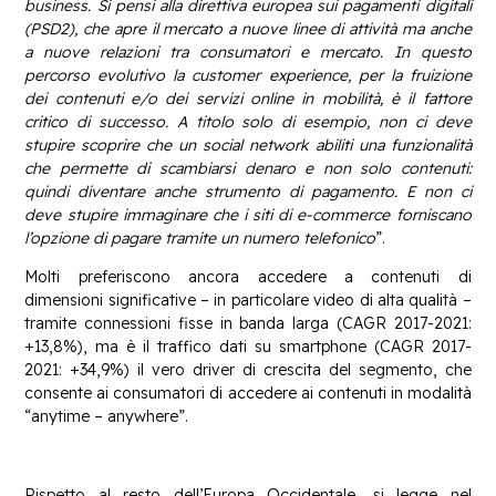
business. Si pensi alla direttiva europea sui pagamenti digitali
(PSD2), che apre il mercato a nuove linee di attività ma anche
a nuove relazioni tra consumatori e mercato. In questo
percorso evolutivo la customer experience, per la fruizione
dei contenuti e/o dei servizi online in mobilità, è il fattore
critico di successo. A titolo solo di esempio, non ci deve
stupire scoprire che un social network abiliti una funzionalità
che permette di
scambiarsi denaro e non solo contenuti:
quindi diventare anche strumento di pagamento. E non ci
deve stupire immaginare che i siti di e-commerce forniscano
l’opzione di pagare tramite un numero telefonico
”.
Molti preferiscono ancora accedere a contenuti di
dimensioni significative – in particolare video di alta qualità –
tramite connessioni fisse in banda larga (CAGR 2017-2021:
+13,8%), ma è il traffico dati su smartphone (CAGR 2017-
2021: +34,9%) il vero driver di crescita del segmento, che
consente ai consumatori di accedere ai contenuti in modalità
“anytime – anywhere”.
Rispetto al resto dell’Europa Occidentale, si legge nel