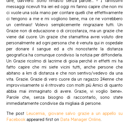
dire, davvero. Sono rimasto senza parole… – I tantissimi
messaggi ricevuti tra ieri ed oggi mi fanno capire che non mi
ci vuole una sola mano per contare quelli che effettivamente
ci tengono a me e mi vogliono bene, ma ce ne vorrebbero
un centinaio! Volevo semplicemente ringraziare tutti. Un
Grazie non di educazione o di circostanza, ma un grazie che
viene dal cuore. Un grazie che stamattina avrei voluto dire
personalmente ad ogni persona che è venuta qui in ospedale
per donare il sangue ed a chi nonostante la distanza
geografica ha comunque condiviso la notizia per diffonderla.
Un Grazie ricolmo di lacrime di gioia perché in effetti mi ha
fatto capire che mi siete vicini tutti, anche persone che
abitano a km di distanza e che non sentivo/vedevo da una
vita. Grazie. Grazie di vero cuore da un ragazzo 24enne che
improvvisamente si è ritrovato con molti più Amici di quanto
abbia mai immaginato di avere. Grazie, vi voglio bene».
Parole che, senza bisogno di raccontarlo, sono state
immediatamente condivise da migliaia di persone.
The post
Leucemia, giovane salvo grazie a un appello su
Facebook
appeared first on
Data Manager Online
.