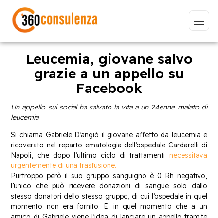
Leucemia, giovane salvo
grazie a un appello su
Facebook
Vai
Un appello sui social ha salvato la vita a un 24enne malato di
leucemia
Si chiama Gabriele D’angiò il giovane affetto da leucemia e
ricoverato nel reparto ematologia dell’ospedale Cardarelli di
GDPR
NIS2
Bandi
ISO 27001
Napoli, che dopo l’ultimo ciclo di trattamenti
necessitava
Sviluppo software
BeeProd
urgentemente di una trasfusione.
Purtroppo però il suo gruppo sanguigno è 0 Rh negativo,
Inizia a digitare per visualizzare le pagine consigliate.
l’unico che può ricevere donazioni di sangue solo dallo
stesso donatori dello stesso gruppo, di cui l’ospedale in quel
momento non era fornito. E’ in quel momento che a un
amico di Gabriele viene l’idea di lanciare un appello tramite