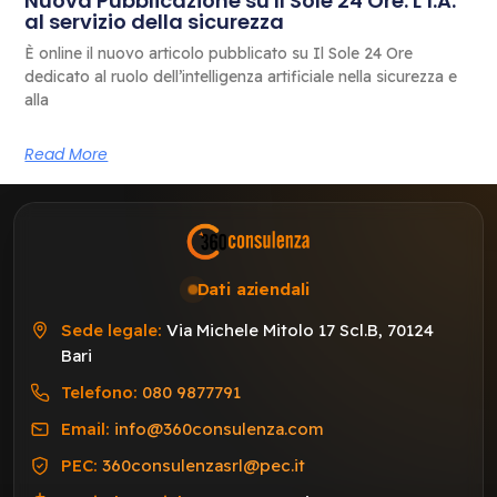
Nuova Pubblicazione su Il Sole 24 Ore: L’I.A.
al servizio della sicurezza
È online il nuovo articolo pubblicato su Il Sole 24 Ore
dedicato al ruolo dell’intelligenza artificiale nella sicurezza e
alla
Read More
Dati aziendali
Sede legale:
Via Michele Mitolo 17 Scl.B, 70124
Bari
Telefono:
080 9877791
Email:
info@360consulenza.com
PEC:
360consulenzasrl@pec.it