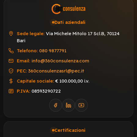
Dati aziendali
Sede legale:
Via Michele Mitolo 17 Scl.B, 70124
Bari
Telefono:
080 9877791
Email:
info@360consulenza.com
PEC:
360consulenzasrl@pec.it
Capitale sociale:
€ 100.000,00 i.v.
P.IVA:
08593290722
Certificazioni