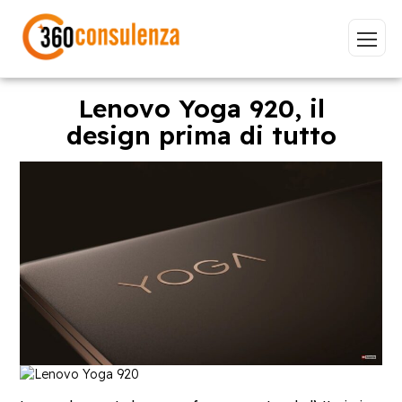
Lenovo Yoga 920, il
design prima di tutto
Vai
GDPR
NIS2
Bandi
ISO 27001
Sviluppo software
BeeProd
Inizia a digitare per visualizzare le pagine consigliate.