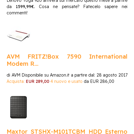
Lenovo Yoga 920 arriverà sul mercato questo mese a partire
da
1599,99€.
Cosa ne pensate? Fatecelo sapere nei
commenti!
AVM FRITZ!Box 7590 International
Modem R…
di AVM
Disponibile su Amazon.it a partire dal: 28 agosto 2017
Acquista:
EUR 289,00
4 nuovo e usato
da
EUR 286,00
Maxtor STSHX-M101TCBM HDD Esterno