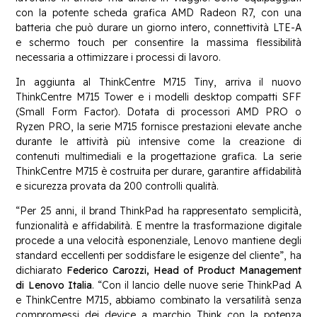
con la potente scheda grafica AMD Radeon R7, con una
batteria che può durare un giorno intero, connettività LTE-A
e schermo touch per consentire la massima flessibilità
necessaria a ottimizzare i processi di lavoro.
In aggiunta al ThinkCentre M715 Tiny, arriva il nuovo
ThinkCentre M715 Tower e i modelli desktop compatti SFF
(Small Form Factor). Dotata di processori AMD PRO o
Ryzen PRO, la serie M715 fornisce prestazioni elevate anche
durante le attività più intensive come la creazione di
contenuti multimediali e la progettazione grafica. La serie
ThinkCentre M715 è costruita per durare, garantire affidabilità
e sicurezza provata da 200 controlli qualità.
“Per 25 anni, il brand ThinkPad ha rappresentato semplicità,
funzionalità e affidabilità. E mentre la trasformazione digitale
procede a una velocità esponenziale, Lenovo mantiene degli
standard eccellenti per soddisfare le esigenze del cliente”, ha
dichiarato
Federico Carozzi, Head of Product Management
di Lenovo Italia
. “Con il lancio delle nuove serie ThinkPad A
e ThinkCentre M715, abbiamo combinato la versatilità senza
compromessi dei device a marchio Think con la potenza