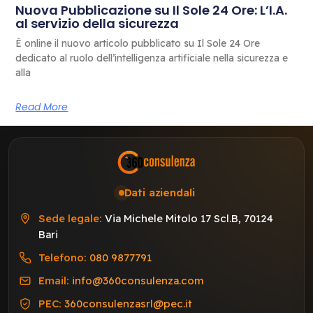
Nuova Pubblicazione su Il Sole 24 Ore: L’I.A.
al servizio della sicurezza
È online il nuovo articolo pubblicato su Il Sole 24 Ore
dedicato al ruolo dell’intelligenza artificiale nella sicurezza e
alla
Read More
Dati aziendali
Sede legale:
Via Michele Mitolo 17 Scl.B, 70124
Bari
Telefono:
080 9877791
Email:
info@360consulenza.com
PEC:
360consulenzasrl@pec.it