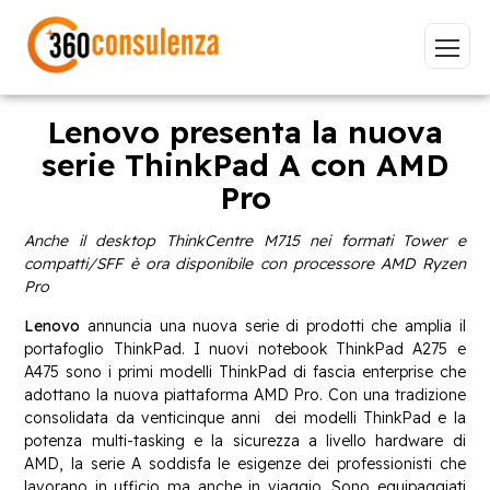
Lenovo presenta la nuova
serie ThinkPad A con AMD
Pro
Vai
Anche il desktop ThinkCentre M715 nei formati Tower e
compatti/SFF
è ora disponibile con processore AMD Ryzen
Pro
Lenovo
annuncia una nuova serie di prodotti che amplia il
GDPR
NIS2
Bandi
ISO 27001
portafoglio ThinkPad. I nuovi notebook ThinkPad A275 e
Sviluppo software
BeeProd
A475 sono i primi modelli ThinkPad di fascia enterprise che
adottano la nuova piattaforma AMD Pro. Con una tradizione
Inizia a digitare per visualizzare le pagine consigliate.
consolidata da venticinque anni dei modelli ThinkPad e la
potenza multi-tasking e la sicurezza a livello hardware di
AMD, la serie A soddisfa le esigenze dei professionisti che
lavorano in ufficio ma anche in viaggio. Sono equipaggiati