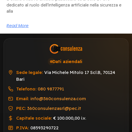
dedicato al ruolo dell’intelligenza artificiale nella sicurezza e
alla
Read More
Dati aziendali
Sede legale:
Via Michele Mitolo 17 Scl.B, 70124
Bari
Telefono:
080 9877791
Email:
info@360consulenza.com
PEC:
360consulenzasrl@pec.it
Capitale sociale:
€ 100.000,00 i.v.
P.IVA:
08593290722