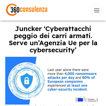
Juncker ‘Cyberattacchi
peggio dei carri armati.
Serve un’Agenzia Ue per la
Vai
cybersecurity’
GDPR
NIS2
Bandi
ISO 27001
Sviluppo software
BeeProd
Inizia a digitare per visualizzare le pagine consigliate.