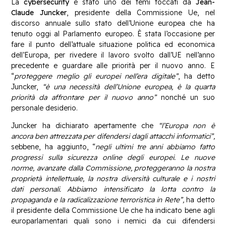
La
cybersecurity
è stato uno dei temi toccati da
Jean-
Claude Juncker
, presidente della Commissione Ue, nel
discorso annuale sullo stato dell’Unione europea che ha
tenuto oggi al Parlamento europeo. È stata l’occasione per
fare il punto dell’attuale situazione politica ed economica
dell’Europa, per rivedere il lavoro svolto dall’UE nell’anno
precedente e guardare alle priorità per il nuovo anno. E
“
proteggere meglio gli europei nell’era digitale”
, ha detto
Juncker,
“è una necessità dell’Unione europea, è la quarta
priorità da affrontare per il nuovo anno”
nonché un suo
personale desiderio.
Juncker ha dichiarato apertamente che
“l’Europa non è
ancora ben attrezzata per difendersi dagli attacchi informatici”,
sebbene, ha aggiunto, “
n
egli ultimi tre anni abbiamo fatto
progressi sulla sicurezza online degli europei. Le nuove
norme, avanzate dalla Commissione, proteggeranno la nostra
proprietà intellettuale, la nostra diversità culturale e i nostri
dati personali. Abbiamo intensificato la lotta contro la
propaganda e la radicalizzazione terroristica in Rete”,
ha detto
il presidente della Commissione Ue che ha indicato bene agli
europarlamentari quali sono i nemici da cui difendersi