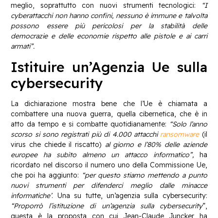
meglio, soprattutto con nuovi strumenti tecnologici:
“I
cyberattacchi non hanno confini, nessuno è immune e talvolta
possono essere più pericolosi per la stabilità delle
democrazie e delle economie rispetto alle pistole e ai carri
armati”.
Istituire un’Agenzia Ue sulla
cybersecurity
La dichiarazione mostra bene che l’Ue è chiamata a
combattere una nuova guerra, quella cibernetica, che è in
atto da tempo e si combatte quotidianamente:
“Solo l’anno
scorso si sono registrati più di 4.000 attacchi
ransomware
(il
virus che chiede il riscatto)
al giorno e l’80% delle aziende
europee ha subìto almeno un attacco informatico”,
ha
ricordato nel discorso il numero uno della Commissione Ue,
che poi ha aggiunto:
“per questo stiamo mettendo a punto
nuovi strumenti per difenderci meglio dalle minacce
informatiche’
. Una su tutte, un’agenzia sulla cybersecurity:
“Proporrò l’istituzione di un’agenzia sulla cybersecurity
”,
questa è la proposta con cui Jean-Claude Juncker ha