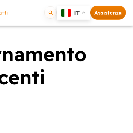
tti
Assistenza
IT
Vai
ornamento
centi