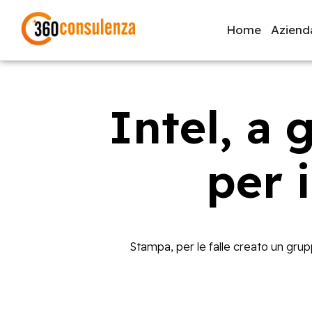
Home
Aziend
Intel, a
GDPR
NIS2
Bandi
ISO 27001
Svi
per 
Inizia a digitare per visualizzare le pagine consigliate.
Stampa, per le falle creato un gru