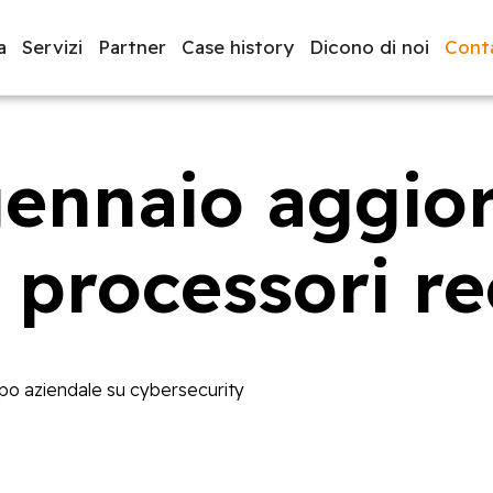
a
Servizi
Partner
Case history
Dicono di noi
Conta
 gennaio aggi
luppo software
BeeProd
i processori re
ppo aziendale su cybersecurity