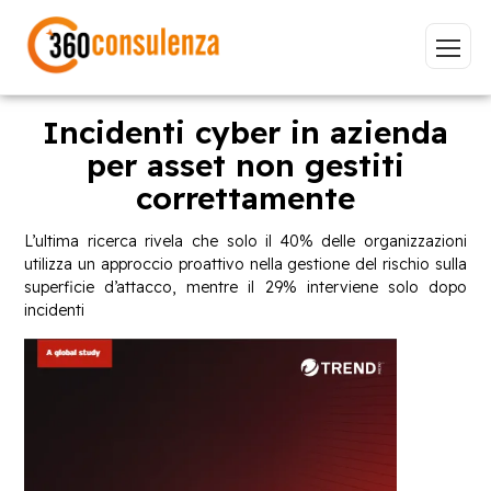
Incidenti cyber in azienda
per asset non gestiti
correttamente
Vai
L’ultima ricerca rivela che solo il 40% delle organizzazioni
utilizza un approccio proattivo nella gestione del rischio sulla
superficie d’attacco, mentre il 29% interviene solo dopo
incidenti
GDPR
NIS2
Bandi
ISO 27001
Sviluppo software
BeeProd
Inizia a digitare per visualizzare le pagine consigliate.