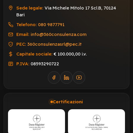
Sede legale:
Via Michele Mitolo 17 Scl.B, 70124
Bari
Telefono:
080 9877791
Email:
info@360consulenza.com
PEC:
360consulenzasrl@pec.it
Capitale sociale:
€ 100.000,00 i.v.
P.IVA:
08593290722
Certificazioni