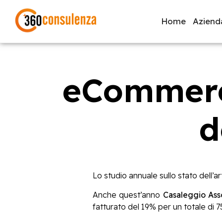
Home
Aziend
eCommerce
GDPR
NIS2
Bandi
ISO 27001
Svi
d
Inizia a digitare per visualizzare le pagine consigliate.
Lo studio annuale sullo stato dell’
Anche quest’anno
Casaleggio Asso
fatturato del 19% per un totale di 75