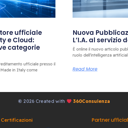
ore ufficiale
Nuova Pubblicazi
ty e Cloud:
L’I.A. al servizio
ove categorie
È online il nuovo articolo pub
ruolo dell’intelligenza artificia
editamento ufficiale presso il
Read More
 Made in Italy come
©
2026 Created with
360Consulenza
Partner ufficia
Certificazioni