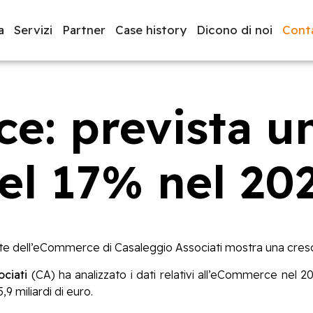
a
Servizi
Partner
Case history
Dicono di noi
Conta
: prevista un
luppo software
BeeProd
el 17% nel 20
arte dell’eCommerce di Casaleggio Associati mostra una cresc
ciati
(CA) ha analizzato i dati relativi all’eCommerce nel 2
,9 miliardi di euro.