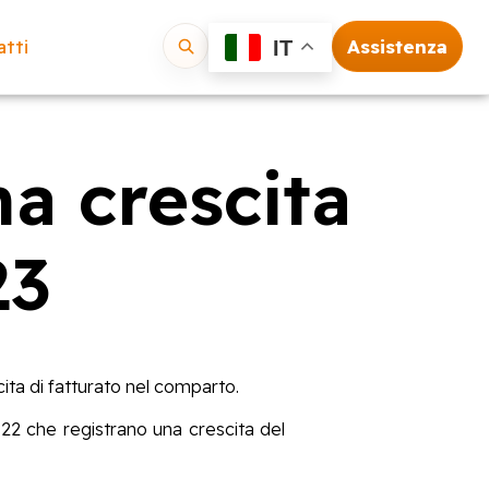
tti
Assistenza
IT
Vai
a crescita
23
ita di fatturato nel comparto.
022 che registrano una crescita del