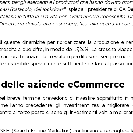
 check per gli esercenti e i produttori che hanno dovuto rito
 casi l’ostacolo, del lockdown
”, spiega il presidente di
CA Da
italiano in tutta la sua vita non aveva ancora conosciuto. Da 
’incertezza dovuta alla crisi energetica, alla guerra in cors
di queste dinamiche per riorganizzare la produzione e ren
escita a due cifre, in media del 17,26%. La crescita viagger
o ancora finanziare la crescita in perdita sono sempre meno v
ente sostenibile spesso non è sufficiente a stare al passo con
i delle aziende eCommerce
l breve termine prevedono di investire soprattutto in 
 l’anno precedente, gli investimenti tesi a migliorare le 
re al terzo posto ci sono gli investimenti volti a migliorare 
le SEM (Search Engine Marketing) continuano a raccogliere 