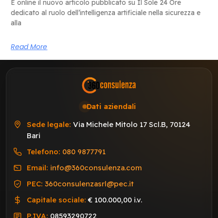
È online il nuovo articolo pubblicato su Il Sole 24 Ore
dedicato al ruolo dell’intelligenza artificiale nella sicurezza e
alla
Read More
Dati aziendali
Sede legale:
Via Michele Mitolo 17 Scl.B, 70124
Bari
Telefono:
080 9877791
Email:
info@360consulenza.com
PEC:
360consulenzasrl@pec.it
Capitale sociale:
€ 100.000,00 i.v.
P.IVA:
08593290722