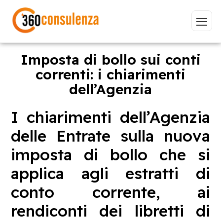
Imposta di bollo sui conti
correnti: i chiarimenti
dell’Agenzia
Vai
I chiarimenti dell’Agenzia
delle Entrate sulla nuova
GDPR
NIS2
Bandi
ISO 27001
imposta di bollo che si
Sviluppo software
BeeProd
applica agli estratti di
conto corrente, ai
Inizia a digitare per visualizzare le pagine consigliate.
rendiconti dei libretti di