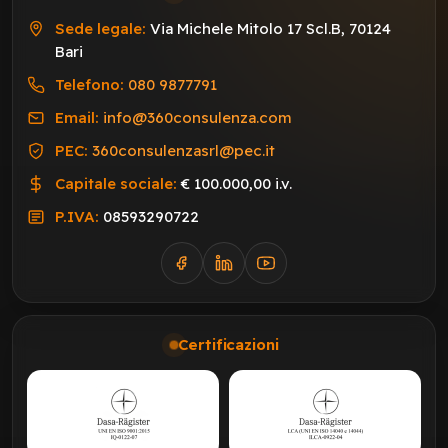
Sede legale:
Via Michele Mitolo 17 Scl.B, 70124
Bari
Telefono:
080 9877791
Email:
info@360consulenza.com
PEC:
360consulenzasrl@pec.it
Capitale sociale:
€ 100.000,00 i.v.
P.IVA:
08593290722
Certificazioni