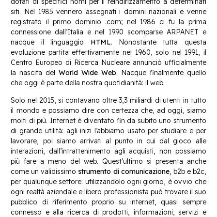
dotati di specifici nomi per il reindirizzamento a determinati
siti. Nel 1985 vennero assegnati i domini nazionali e venne
registrato il primo dominio .com; nel 1986 ci fu la prima
connessione dall’Italia e nel 1990 scomparse ARPANET e
nacque il linguaggio
HTML
. Nonostante tutta questa
evoluzione partita effettivamente nel 1960, solo nel 1991, il
Centro Europeo di Ricerca Nucleare annunciò ufficialmente
la nascita del
World Wide Web
. Nacque finalmente quello
che oggi è parte della nostra quotidianità: il web.
Solo nel 2015, si contavano oltre 3,3 miliardi di utenti in tutto
il mondo e possiamo dire con certezza che, ad oggi, siamo
molti di più. Internet è diventato fin da subito uno strumento
di grande utilità: agli inizi l’abbiamo usato per studiare e per
lavorare, poi siamo arrivati al punto in cui dal gioco alle
interazioni, dall’intrattenimento agli acquisti, non possiamo
più fare a meno del web. Quest’ultimo si presenta anche
come un validissimo
strumento di comunicazione
, b2b e b2c,
per qualunque settore: utilizzandolo ogni giorno, è ovvio che
ogni realtà aziendale e libero professionista può trovare il suo
pubblico di riferimento proprio su internet, quasi sempre
connesso e alla ricerca di prodotti, informazioni, servizi e