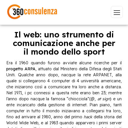
Il web: uno strumento di
comunicazione anche per
il mondo dello sport
Vai
Era il 1960 quando furono avviate alcune ricerche per il
progetto ARPA
, attuato dal Ministero della Difesa degli Stati
Uniti. Qualche anno dopo, nacque la rete ARPANET, alla
quale si collegarono 4 computer di 4 università americane,
GDPR
NIS2
Bandi
ISO 27001
che iniziarono così a comunicare tra loro anche a distanza.
Nel 1971, i pc connessi a questa rete erano ben 23; mentre
Sviluppo software
BeeProd
l’anno dopo nacque la famosa “chiocciola”(@,
at sign
) e un
ente incaricato della gestione di internet. Pian piano, tanti
Inizia a digitare per visualizzare le pagine consigliate.
computer in tutto il mondo iniziavano a collegarsi tra loro,
fino ad arrivare al 1980, anno del primo
hack
della storia del
World Wide Web, e al 1983 quando apparvero i primi server